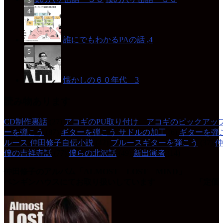
誰にでもわかるPAの話 ,4
懐かしの６０年代 3
読み物あります
CD制作裏話
(27)
アコギのPU取り付け アコギのピックアッ
ーを弾こう
(87)
ギターを弾こう サドルの加工
(6)
ギターを弾
ルース 仲田修子自伝小説
(42)
ブルースギターを弾こう
(37)
仲
僕の吉祥寺話
(77)
僕らの北沢話
(49)
新出演者
(14)
仲田修子のアルバム「ALMOST LOST MIND」
ペンギンハウスにてお取り扱いしています 「定価 