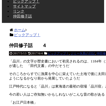
ピックアップ！
サイトマップ
リンク
仲田修子話
ホーム
ピックアップ！
仲田修子話 ４
2017/5/13
2017/6/4
ピックアップ！
,
ジミー矢島の日記
,
仲田修
「品川」の文字が歴史書において初見されるのは、1184年
が遺した 「田代文書」の中だそうだ
そのころからすでに漁業を中心に栄えていた土地で後に太田
ようになるかなり前から発展していたようだ
江戸時代になると「品川」は東海道の最初の宿場「品川宿」
今の若い人はご存知無いかもしれないがこんな昔の歌がある
「お江戸日本橋」