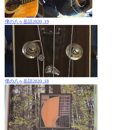
僕の八ヶ岳話2020 .19
僕の八ヶ岳話2020 .18