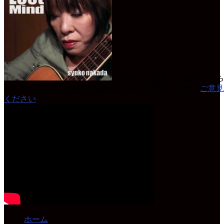
ご質問、ご意見、ご感想はこち
どんなちょっとした事でもお便り頂けると嬉しいです♪
ご意見
ください
ホーム