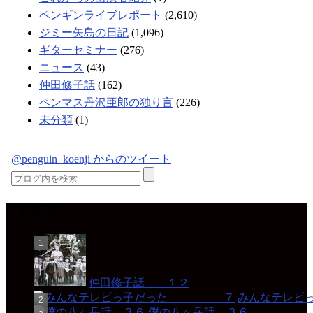
ペンギンライブレポート
(2,610)
ジミー矢島の日記
(1,096)
ギターセミナー
(276)
ニュース
(43)
仲田修子話
(162)
ペンマス丹沢亜郎の独り言
(226)
未分類
(1)
@penguin_koenji からのツイート
人気記事
仲田修子話 １２
みんなテレ
僕の八ヶ岳話 ３６