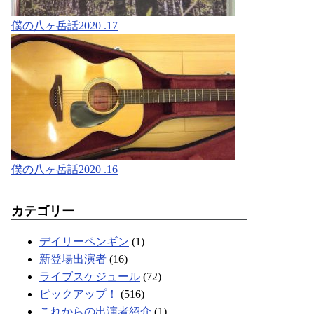
僕の八ヶ岳話2020 .17
僕の八ヶ岳話2020 .16
カテゴリー
デイリーペンギン
(1)
新登場出演者
(16)
ライブスケジュール
(72)
ピックアップ！
(516)
これからの出演者紹介
(1)