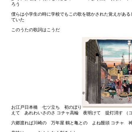
ろう
僕らは小学生の時に学校でもこの歌を聴かされた覚えがある
ていた
このうたの歌詞はこうだ
お江戸日本橋 七ツ立ち 初のぼり
えて あれわいさのさ
コチャ高輪 夜明けて 提灯消す
（コ
六郷渡れば川崎の 万年屋
鶴と亀との よね饅頭
コチャ 