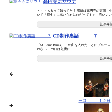
高円寺にサウナ
・・・あるって知ってた？ 場所は高円寺の東側 
いて「環七」に出たら右に曲がってすぐ 赤いレン..
記事を
CD制作裏話 ７
「St. Louis Blues」 この曲を入れたことに
れない この曲は厳密に...
記事を
一口 １２日