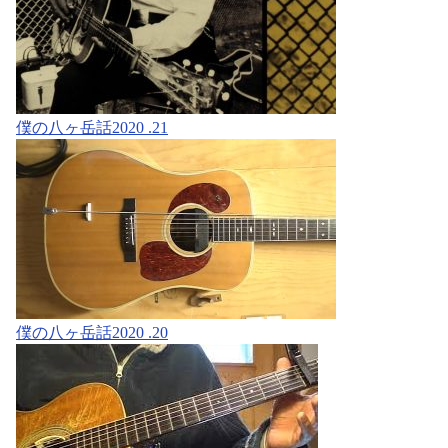
僕の八ヶ岳話2020 .21
僕の八ヶ岳話2020 .20