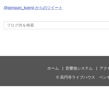
@penguin_koenji からのツイート
ホーム
音響他システム
アク
©
高円寺ライブハウス ペン