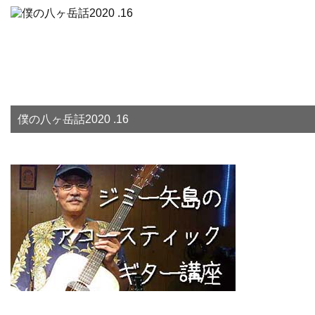
僕の八ヶ岳話2020 .16