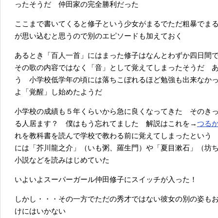
ったそうだ 仲田家の完全勝利だった
ここまで書いてくると修子という少女がまるでただ粗暴でま
が思い込むと思うので別のエピソードも加えておく
あるとき「百人一首」にはまった修子はなんとわずか四日間
その歌の内容ではなく「音」として覚えてしまったそうだ 
う 小学校低学年の頃には落ちこぼれるほど勉強も出来なか
よ「覚醒」し始めたようだ
小学校の成績も５年くらいから急に良くなってきた そのき
る人居ます？ 僕はもう忘れてました 解説はこれを→
つる
れを教科書を読んで学校で教わる前に覚えてしまったという
には「芥川龍之介」（いも粥、羅生門）や「夏目漱石」（坊
小説などを読みはじめていた
いよいよスーパーガール仲田修子にスイッチが入った！
しかし・・・その一方でただの秀才ではない彼女の別の姿も
けにはいかない