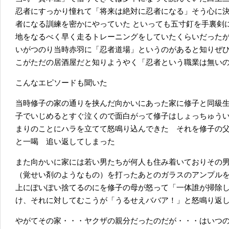
忍者にすっかり憧れて「将来は絶対に忍者になる」そう心に
者になる訓練を密かにやっていた といっても五寸釘を手裏剣
地をなるべく早く走るトレーニングをしていたくらいだった
いがつのり当時赤羽に「忍者道場」というのがあると知りぜ
こがただの居酒屋だと知りようやく「忍者という職業は無い
こんなエピソードも聞いた
当時修子の家の通りを挟んだ向かいにあった家に修子と同級
子でいじめるとすぐ泣くので面白がって修子はしょっちゅう
まりのことにハラを立てて怒鳴り込んできた それを修子の
と一喝 追い返してしまった
また向かいに家には若い男たちが何人も住み着いておりその
（覚せい剤のようなもの）を打ったあとのガラスのアンプル
上にぽいぽい捨てるのにを修子の母が怒って「一体誰が掃除
け、それに対してむこうが「うるせえババア！」と怒鳴り返
やがてその家・・・ヤクザの親分だったのだが・・・はいつ