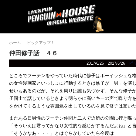
ホーム
ピックアップ！
仲田修子話 ４６
2017/6/26
2017/6/26
ピ
ところでフーテンをやっていた時代に修子はボーイッシュな格
の女性漫画家といっしょに行動するときは修子が「男」を演
せいもあるのだが、それを周りは誰も気づかず、そんな修子
子同士で話しているときより明らかに高いキーの声で喋り方
をかけてくるような雰囲気を出しているのを見て修子は驚い
またある日男性のフーテン仲間と二人で近所の公園に行き喋
「そういえば君ってかなり女性的な感じがするんだよね」と
「そうかなあ・・・」とはぐらかしていたら今度は