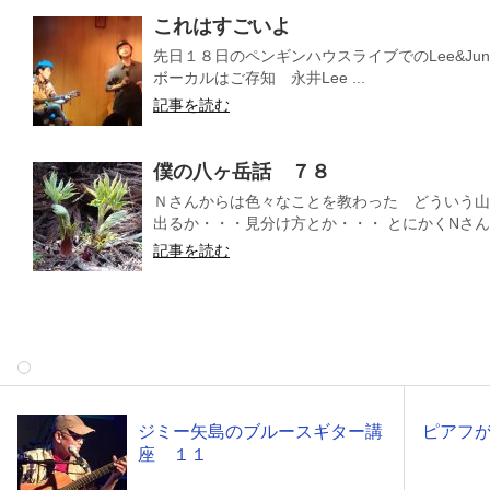
これはすごいよ
先日１８日のペンギンハウスライブでのLee&Ju
ボーカルはご存知 永井Lee ...
記事を読む
僕の八ヶ岳話 ７８
Ｎさんからは色々なことを教わった どういう山
出るか・・・見分け方とか・・・ とにかくNさんと
記事を読む
ジミー矢島のブルースギター講
ピアフ
座 １１