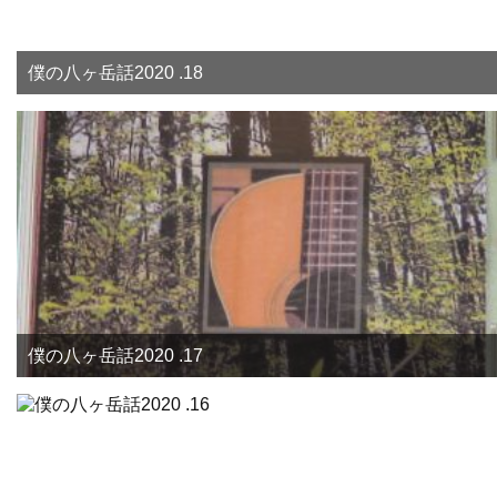
僕の八ヶ岳話2020 .18
僕の八ヶ岳話2020 .17