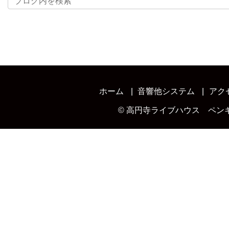
ホーム
音響他システム
アク
©
高円寺ライブハウス ペン