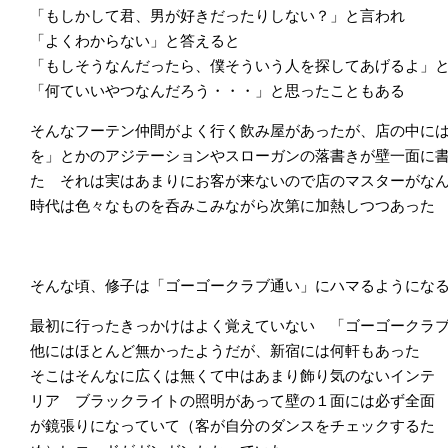
「もしかして君、男が好きだったりしない？」と言われ
「よくわからない」と答えると
「もしそうなんだったら、僕そういう人を探してあげるよ」
「何ていいやつなんだろう・・・」と思ったこともある
そんなフーテン仲間がよく行く飲み屋があったが、店の中に
を」とかのアジテーションやスローガンの落書きが壁一面に
た それは実はあまりにお客が来ないので店のマスターがな
時代は色々なものを呑みこみながら次第に加熱しつつあった
そんな頃、修子は「ゴーゴークラブ通い」にハマるようにな
最初に行ったきっかけはよく覚えていない 「ゴーゴークラ
他にはほとんど無かったようだが、新宿には何軒もあった
そこはそんなに広くは無くて中はあまり飾り気のないインテ
リア ブラックライトの照明があって壁の１面には必ず全面
が鏡張りになっていて（客が自分のダンスをチェックするた