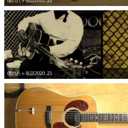
僕の八ヶ岳話2020 .22
僕の八ヶ岳話2020 .21