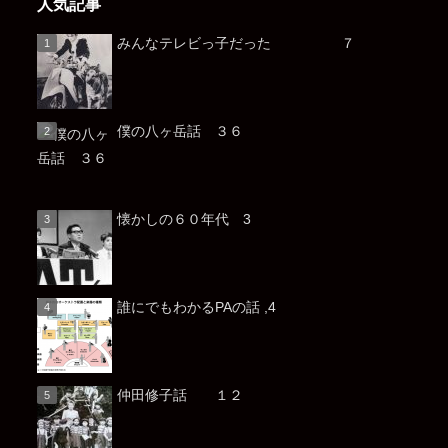
人気記事
みんなテレビっ子だった ７
僕の八ヶ岳話 ３６
懐かしの６０年代 3
誰にでもわかるPAの話 ,4
仲田修子話 １２