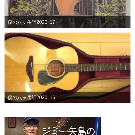
僕の八ヶ岳話2020 .17
僕の八ヶ岳話2020 .16