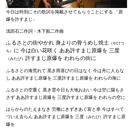
今日は特別にその歌詞を掲載させてもらうことにする
「原
爆を許すまじ」
浅田石二作詞・木下航二作曲
ふるさとの街やかれ
身よりの骨うめし焼土
（やけつ
に
今は白い花咲く
ああ許すまじ原爆を
三度
ち）
許すまじ原爆を
われらの街に
（みたび）
ふるさとの海荒れて
黒き雨喜びの日はなく
今は舟に人もな
し
ああ許すまじ原爆を
三度許すまじ原爆を
われらの海に
ふるさとの空重く
黒き雲今日も大地おおい
今は空に陽もさ
さず
ああ許すまじ原爆を
三度許すまじ原爆を
われらの空に
はらからのたえまなき
労働にきずきあぐ富と幸
今はすべて
ついえ去らん
ああ許すまじ原爆を
三度
許すまじ原
（みたび）
爆を