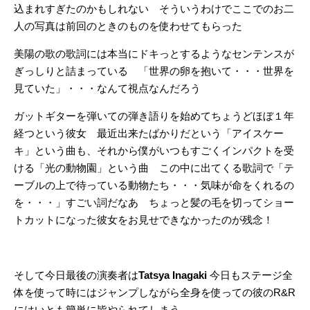
込まれすぎたのかもしれない そういうわけでここでのお二
人の写真は前回のときのものを使わせてもらった
美陽の歌の歌詞には本当にドキっとするようなセンテンスが
ぎっしりと詰まっている 「世界の卵を抱いて・・・世界を
見ていた」・・・なんて視点なんだろう
ガットギターを弾いての弾き語りを始めてちょうどほぼ１年
経つという彼女 最近出来たばかりだという「アイスケー
キ」という曲も、それから僕がいつもすごくインパクトを受
ける「光の動物園」という曲 この中に出てくる歌詞で「テ
ーブルの上で待っている動物たち・・・気味が命をくれるの
を・・・」すごい詞だなあ ちょっと髪の毛を切ってショー
トカットになった彼女をお見せできなかったのが残念！
そして今日最後の演奏者は
Tatsya Inagaki
今日もステージ全
体を使って時にはジャンプしながら全身を使っての彼のR&R
にはいとも簡単に皆やられてしまう