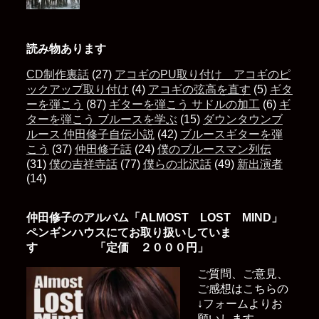
読み物あります
CD制作裏話
(27)
アコギのPU取り付け アコギのピ
ックアップ取り付け
(4)
アコギの弦高を直す
(5)
ギタ
ーを弾こう
(87)
ギターを弾こう サドルの加工
(6)
ギ
ターを弾こう ブルースを学ぶ
(15)
ダウンタウンブ
ルース 仲田修子自伝小説
(42)
ブルースギターを弾
こう
(37)
仲田修子話
(24)
僕のブルースマン列伝
(31)
僕の吉祥寺話
(77)
僕らの北沢話
(49)
新出演者
(14)
仲田修子のアルバム「ALMOST LOST MIND」
ペンギンハウスにてお取り扱いしていま
す 「定価 ２０００円」
ご質問、ご意見、
ご感想はこちらの
↓フォームよりお
願いします。