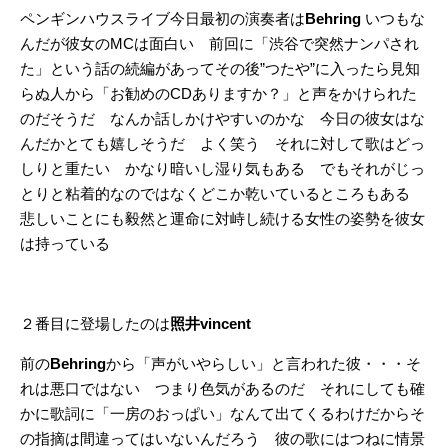
ペンギンハウスライブ今日最初の演奏者は
Behring
いつもな
んだが彼女のMCは面白い 前回に「渋谷で突然ナンパされ
た」という話の続編があってその後”つたや”に入ったら見知
らぬ人から「お勧めのCDありますか？」と声をかけられた
のだそうだ なんか話しかけやすいのかな 今日の彼女はな
んだかとても嬉しそうだ よく笑う それに対して歌はどっ
しりと重たい かなり暗いし湿り気もある でもそれがじっ
とりと粘着的なのではなくどこか乾いているところもある
悲しいことにも毅然と運命に対峙し続ける女性の姿勢を彼女
は持っている
２番目に登場したのは
照井vincent
前の
Behring
から「声がいやらしい」と言われた彼・・・そ
れは悪口ではない つまり色気があるのだ それにしても確
かに歌詞に「一房のおっぱい」なんて出てくるわけだからそ
の指摘は間違ってはいないんだろう 彼の歌にはつねに情景