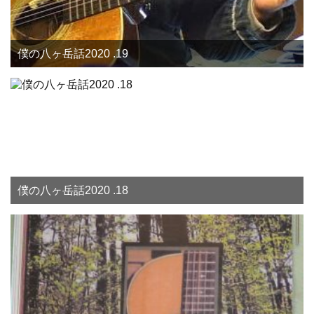
僕の八ヶ岳話2020 .19
僕の八ヶ岳話2020 .18