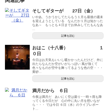
関連記事
そしてギターが 27日（金）
いやあ、うかうかしてたらもう１月も最後の週末
を迎えようとしている なんだか１月は短かった
なあ～ もっとも４日までお休みしてたもんなあ
...
記事を読む
おはこ（十八番） １
０日
今日はお天気もいいし暖かかったんだけど、外に
出たらなんだか空がいがらっぽい 風が強くて
色々なものが空中を舞ってるような色の空・・・
黄砂...
記事を読む
満月だから ６日
今夜は満月だ あいにく空は曇り･･･時々雨も降
ってくる今日だが 心の中に丸い月を想いなが
ら・・・ では今日 ６日（水）のライブレポー
ト...