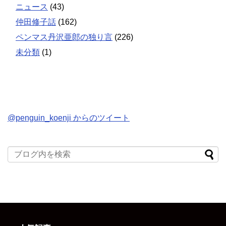
ニュース
(43)
仲田修子話
(162)
ペンマス丹沢亜郎の独り言
(226)
未分類
(1)
@penguin_koenji からのツイート