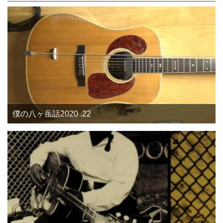
僕の八ヶ岳話2020 .22