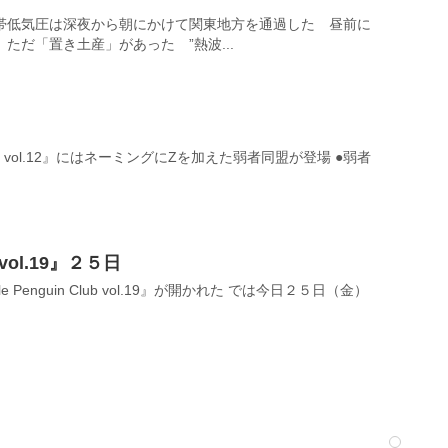
帯低気圧は深夜から朝にかけて関東地方を通過した 昼前に
ただ「置き土産」があった ”熱波...
n Club vol.12』にはネーミングにZを加えた弱者同盟が登場 ●弱者
ub vol.19』２５日
 Penguin Club vol.19』が開かれた では今日２５日（金）