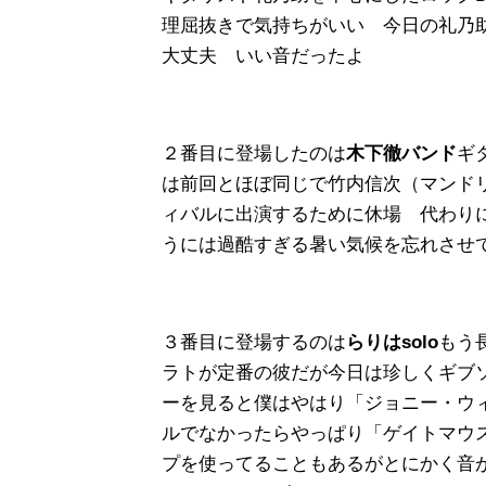
理屈抜きで気持ちがいい 今日の礼乃
大丈夫 いい音だったよ
２番目に登場したのは
木下徹バンド
ギ
は前回とほぼ同じで竹内信次（マンド
ィバルに出演するために休場 代わり
うには過酷すぎる暑い気候を忘れさせ
３番目に登場するのは
らりはsolo
もう
ラトが定番の彼だが今日は珍しくギブ
ーを見ると僕はやはり「ジョニー・ウ
ルでなかったらやっぱり「ゲイトマウ
プを使ってることもあるがとにかく音