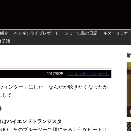
紹介
ペンギンライブレポート
ジミー矢島の日記
ギターセミナ
修子話
日
2017/8/25
ペンギンライブレポート
・ウィンター」にした なんだか聴きたくなったか
にして
ト
者は
ハイエンドトランジスタ
DUO そのブルージーで腰に来るようなビートは