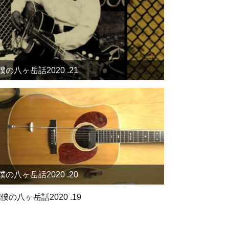
僕の八ヶ岳話2020 .21
僕の八ヶ岳話2020 .20