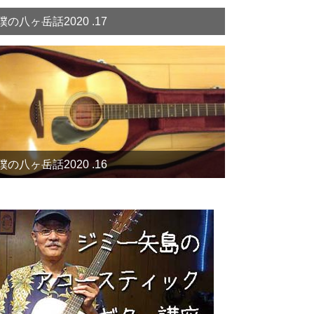
僕の八ヶ岳話2020 .17
僕の八ヶ岳話2020 .16