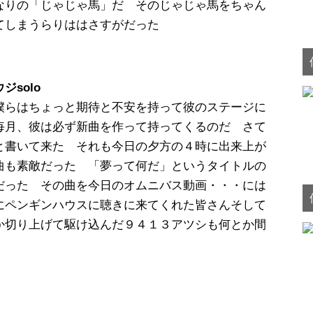
なりの「じゃじゃ馬」だ そのじゃじゃ馬をちゃん
てしまうらりははさすがだった
ジsolo
僕らはちょっと期待と不安を持って彼のステージに
毎月、彼は必ず新曲を作って持ってくるのだ さて
と書いて来た それも今日の夕方の４時に出来上が
曲も素敵だった 「夢って何だ」というタイトルの
だった その曲を今日のオムニバス動画・・・には
にペンギンハウスに聴きに来てくれた皆さんそして
か切り上げて駆け込んだ９４１３アツシも何とか間