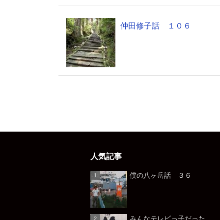
仲田修子話 １０６
人気記事
僕の八ヶ岳話 ３６
みんなテレビっ子だっ