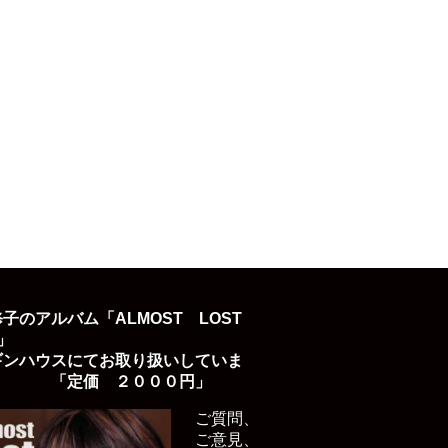
子のアルバム「ALMOST LOST
D」
ギンハウスにてお取り扱いしていま
「定価 ２０００円」
ご質問、
ご意見、