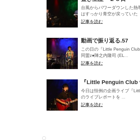
台風からパワーダウンした熱
はすっかり青空が戻っていた 
記事を読む
動画で振り返る.57
この日の『Little Pengui
同盟z●陣之内隆司 (EL...
記事を読む
『Little Penguin Cl
今日は恒例の企画ライブ『Little
のライブレポートを ...
記事を読む