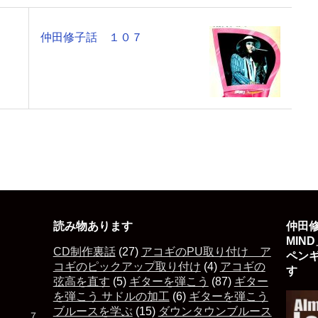
仲田修子話 １０７
読み物あります
仲田修
MIN
CD制作裏話
(27)
アコギのPU取り付け ア
ペン
コギのピックアップ取り付け
(4)
アコギの
す 
弦高を直す
(5)
ギターを弾こう
(87)
ギター
を弾こう サドルの加工
(6)
ギターを弾こう
ブルースを学ぶ
(15)
ダウンタウンブルース
た ７