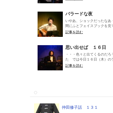
バラードな夜 
いやあ、ショックだったなあ
間にふとフェイスブックを見て
記事を読む
思い出せば １６日
・・・色々と出てくるのだろ
た では今日１６日（木）のラ
記事を読む
仲田修子話 １３１