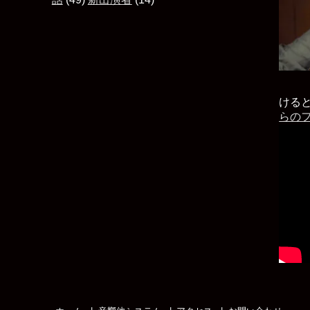
ける
らの