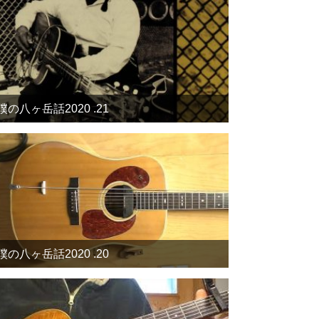
僕の八ヶ岳話2020 .21
僕の八ヶ岳話2020 .20