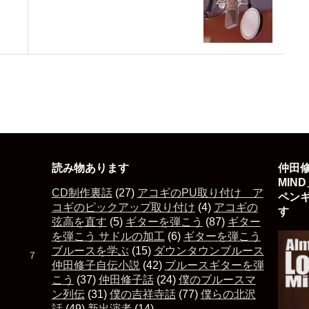
読み物あります
仲田修
MIN
CD制作裏話
(27)
アコギのPU取り付け ア
ペン
コギのピックアップ取り付け
(4)
アコギの
す 
弦高を直す
(5)
ギターを弾こう
(87)
ギター
を弾こう サドルの加工
(6)
ギターを弾こう
ブルースを学ぶ
(15)
ダウンタウンブルース
た ７
仲田修子自伝小説
(42)
ブルースギターを弾
こう
(37)
仲田修子話
(24)
僕のブルースマ
ン列伝
(31)
僕の吉祥寺話
(77)
僕らの北沢
話
(49)
新出演者
(14)