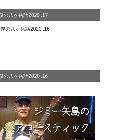
僕の八ヶ岳話2020 .17
僕の八ヶ岳話2020 .16