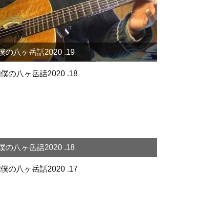
僕の八ヶ岳話2020 .19
僕の八ヶ岳話2020 .18