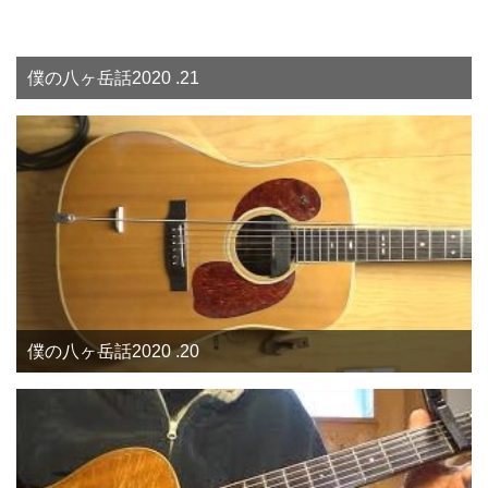
僕の八ヶ岳話2020 .21
僕の八ヶ岳話2020 .20