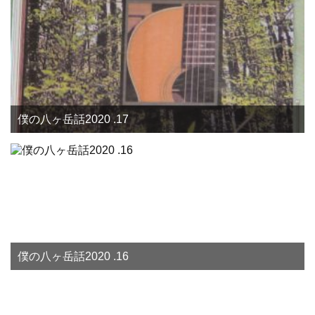
僕の八ヶ岳話2020 .17
僕の八ヶ岳話2020 .16