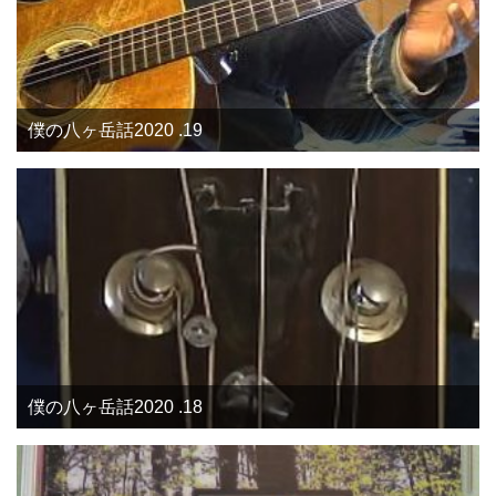
僕の八ヶ岳話2020 .19
僕の八ヶ岳話2020 .18