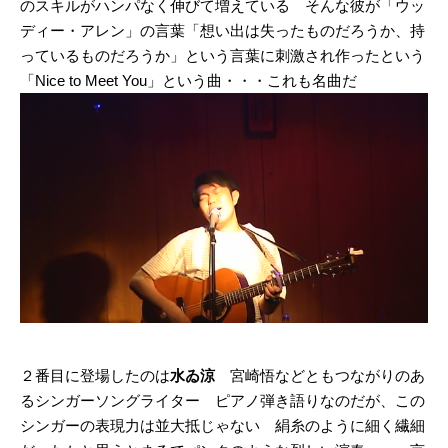
のスキルがハンパなく伸びて増えている そんな彼が「ウッ
ディー・アレン」の言葉「想い出は失ったものだろうか、持
っているものだろうか」という言葉に刺激され作ったという
「Nice to Meet You」という曲・・・これも名曲だ
２番目に登場したのは
水ゐ涼
宮崎悟などともつながりのあ
るシンガーソングライター ピアノ弾き語りなのだが、この
シンガーの表現力は並大抵じゃない 絹糸のように細く繊細