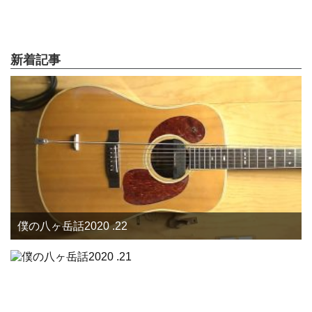
新着記事
僕の八ヶ岳話2020 .22