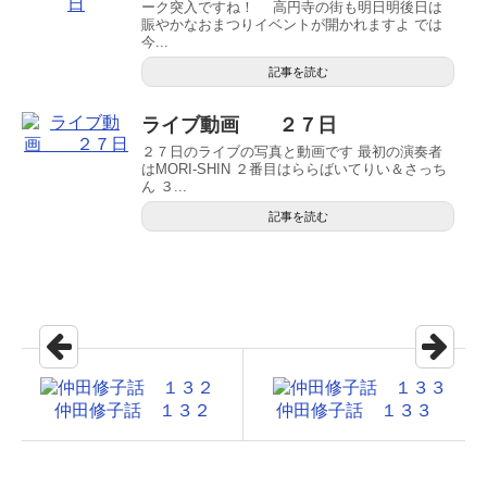
ーク突入ですね！ 高円寺の街も明日明後日は
賑やかなおまつりイベントが開かれますよ では
今...
記事を読む
ライブ動画 ２７日
２７日のライブの写真と動画です 最初の演奏者
はMORI-SHIN ２番目はららばいてりい＆さっち
ん ３...
記事を読む
仲田修子話 １３２
仲田修子話 １３３