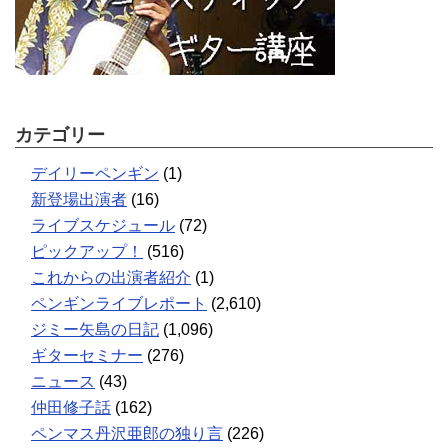
カテゴリー
デイリーペンギン
(1)
新登場出演者
(16)
ライブスケジュール
(72)
ピックアップ！
(516)
これからの出演者紹介
(1)
ペンギンライブレポート
(2,610)
ジミー矢島の日記
(1,096)
ギターセミナー
(276)
ニュース
(43)
仲田修子話
(162)
ペンマス丹沢亜郎の独り言
(226)