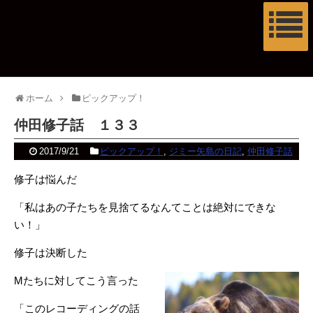
ホーム
ピックアップ！
仲田修子話 １３３
2017/9/21
ピックアップ！
,
ジミー矢島の日記
,
仲田修子話
修子は悩んだ
「私はあの子たちを見捨てるなんてことは絶対にできな
い！」
修子は決断した
Mたちに対してこう言った
「このレコーディングの話