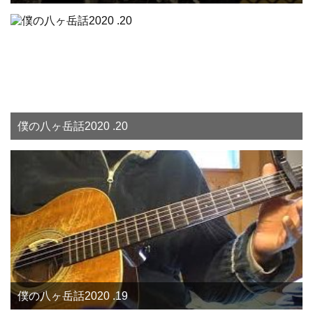
僕の八ヶ岳話2020 .20
僕の八ヶ岳話2020 .19