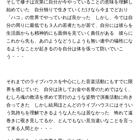
そして修子は次第に自分が今やっていることの意味を理解し
始めていた 自分独りで生きていくだけなら今までどおり
「ハコ」の世界でやっていれば良かった しかし、今では自
分の周りに最低でも３人の若者たちが居て、自分には彼らを
生活面からも精神的にも面倒を見ていく責任がある 彼らに
これから先も、あのようなどうしようも無い連中の犠牲にな
るようなことが起きるのを自分は体を張って防いでいこ
う・・・
それまでのライブハウスを中心にした音楽活動にもすでに限
界を感じていた 自分は決してお金や名誉のためではなく、
むしろ魂の救済を求めて苦行のような姿勢で演奏活動に向き
合ってきた しかし結局ほとんどのライブハウスにはそうい
う気持ちを理解できるような人たちは居なかった 怖れて遠
巻きに覗き見してるか、とんでもない見当違いなことを言っ
て来る人間とか・・・