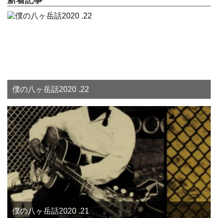
僕の八ヶ岳話2020 .22
僕の八ヶ岳話2020 .21