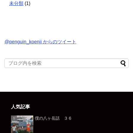
未分類
(1)
@penguin_koenji からのツイート
人気記事
僕の八ヶ岳話 ３６