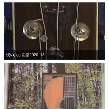
僕の八ヶ岳話2020 .18