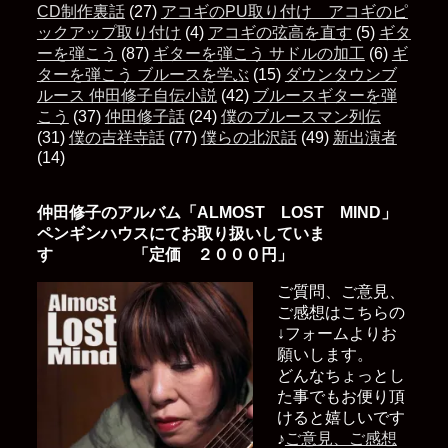
CD制作裏話
(27)
アコギのPU取り付け アコギのピ
ックアップ取り付け
(4)
アコギの弦高を直す
(5)
ギタ
ーを弾こう
(87)
ギターを弾こう サドルの加工
(6)
ギ
ターを弾こう ブルースを学ぶ
(15)
ダウンタウンブ
ルース 仲田修子自伝小説
(42)
ブルースギターを弾
こう
(37)
仲田修子話
(24)
僕のブルースマン列伝
(31)
僕の吉祥寺話
(77)
僕らの北沢話
(49)
新出演者
(14)
仲田修子のアルバム「ALMOST LOST MIND」
ペンギンハウスにてお取り扱いしていま
す 「定価 ２０００円」
ご質問、ご意見、
ご感想はこちらの
↓フォームよりお
願いします。
どんなちょっとし
た事でもお便り頂
けると嬉しいです
♪
ご意見、ご感想