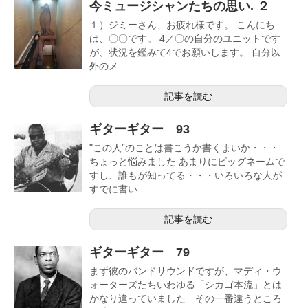
今ミュージシャンたちの思い. ２
１）ジミーさん、お疲れ様です。 こんにち
は、〇〇です。 4／〇の自分のユニットです
が、状況を鑑みて4でお願いします。 自分以
外のメ...
記事を読む
ギターギター 93
"この人”のことは書こうか書くまいか・・・
ちょっと悩みました あまりにビッグネームで
すし、誰もが知ってる・・・いろいろな人が
すでに書い...
記事を読む
ギターギター 79
まず彼のバンドサウンドですが、マディ・ウ
ォーターズたちいわゆる「シカゴ本流」とは
かなり違っていました その一番違うところ