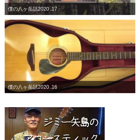
僕の八ヶ岳話2020 .17
僕の八ヶ岳話2020 .16