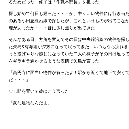
るためだった 修子は「作戦本部長」を担った
探し始めて何日も経った・・・が、中々いい物件には行き当
のある小田急線沿線で探したが、これというものが出てこな
理があったか・・・皆に少し焦りが出てきた
そんなある日、方角を変えてその日は中央線沿線の物件を探
た矢島&有海組が夕方になって戻ってきた いつもなら疲れき
っと投げやりな感じになっていた二人の様子がその日は違っ
をギラギラ輝かせるような表情で矢島が言った
「高円寺に面白い物件が有ったよ！駅から近くて地下で安く
だ・・・」
少し間を置いて彼はこう言った
「変な建物なんだよ」