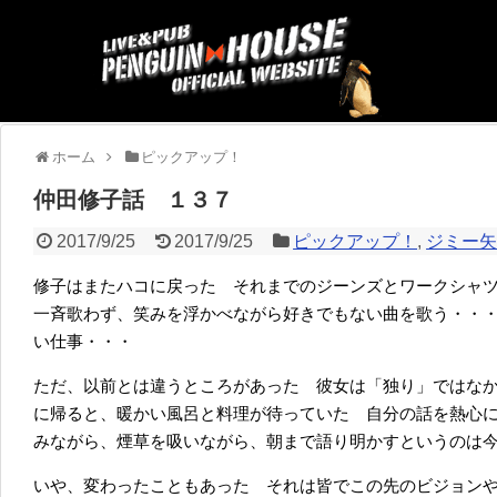
ホーム
ピックアップ！
仲田修子話 １３７
2017/9/25
2017/9/25
ピックアップ！
,
ジミー
修子はまたハコに戻った それまでのジーンズとワークシャ
一斉歌わず、笑みを浮かべながら好きでもない曲を歌う・・
い仕事・・・
ただ、以前とは違うところがあった 彼女は「独り」ではな
に帰ると、暖かい風呂と料理が待っていた 自分の話を熱心
みながら、煙草を吸いながら、朝まで語り明かすというのは
いや、変わったこともあった それは皆でこの先のビジョン