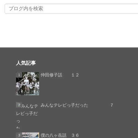
人気記事
仲田修子話 １２
みんなテレビっ子だった ７
僕の八ヶ岳話 ３６