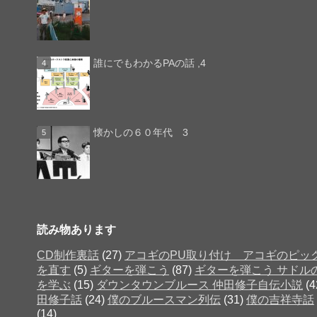
誰にでもわかるPAの話 ,4
懐かしの６０年代 3
読み物あります
CD制作裏話
(27)
アコギのPU取り付け アコギのピッ
を直す
(5)
ギターを弾こう
(87)
ギターを弾こう サドル
を学ぶ
(15)
ダウンタウンブルース 仲田修子自伝小説
(4
田修子話
(24)
僕のブルースマン列伝
(31)
僕の吉祥寺話
(14)