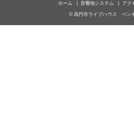
ホーム
音響他システム
アク
©
高円寺ライブハウス ペン