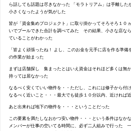
ら話しても話題は尽きなかった 「モラトリアム」は手離した
小さくなったようが気がした
皆が「資金集めプロジェクト」に取り掛かってそろそろ１０
いでプールできた合計を調べてみた その結果、小さな店な
ていることがわかった
「皆よく頑張ったね！ よし、このお金を元手に店を作る準備を
の作業が始まった
まずは店舗探し 集まったとはいえ資金はそれほど多くは無
持っては居なかった
なるべく安くていい物件を・・ただし、これには修子から付
なるべく近いこと・・・最大でも徒歩１０分以内、近ければ
あと出来れば地下の物件を・・・ということだった
この要素を満たしなおかつ安い物件・・・という条件はなか
メンバーが仕事の空いてる時間に、必ず二人組みで行った 