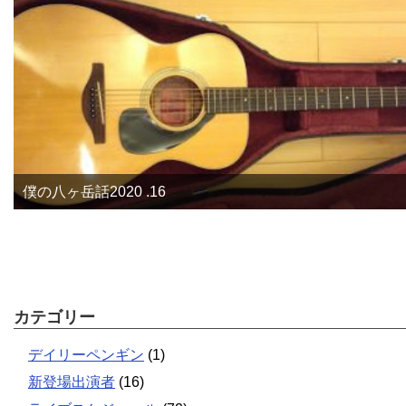
僕の八ヶ岳話2020 .16
カテゴリー
デイリーペンギン
(1)
新登場出演者
(16)