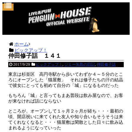
ホーム
ピックアップ！
仲田修子話 １４１
2017/9/29
ピックアップ！
,
ジミー矢島の日記
,
仲田修子話
東京は杉並区 高円寺駅から歩いてわずか４～５分のとこ
ろにオープンした「猫屋敷」 それは修子たちの汗の結晶
で彼女にとっても初めて自分の「城」になるものだった
もちろん「城」と言ってもまあ普段は飲み屋なので、お客
が来なければ話にならない
ところが、オープンして１ヶ月２ヶ月が経ち・・・最初の
頃、開店祝いに来てくれた友人や知り合いもそうそうは来
てくれなくなると・・・猫屋敷は閑散とした日々に飲み込
まれるようになっていった