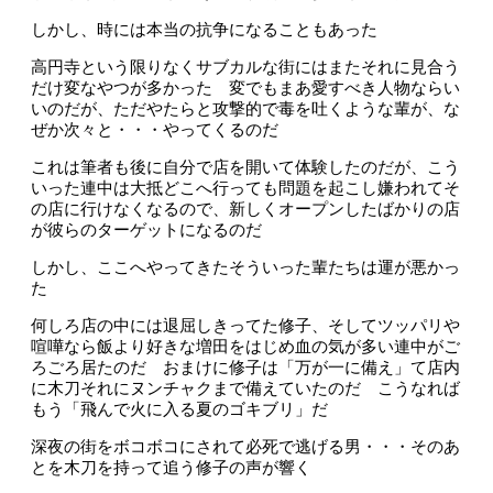
しかし、時には本当の抗争になることもあった
高円寺という限りなくサブカルな街にはまたそれに見合う
だけ変なやつが多かった 変でもまあ愛すべき人物ならい
いのだが、ただやたらと攻撃的で毒を吐くような輩が、な
ぜか次々と・・・やってくるのだ
これは筆者も後に自分で店を開いて体験したのだが、こう
いった連中は大抵どこへ行っても問題を起こし嫌われてそ
の店に行けなくなるので、新しくオープンしたばかりの店
が彼らのターゲットになるのだ
しかし、ここへやってきたそういった輩たちは運が悪かっ
た
何しろ店の中には退屈しきってた修子、そしてツッパリや
喧嘩なら飯より好きな増田をはじめ血の気が多い連中がご
ろごろ居たのだ おまけに修子は「万が一に備え」て店内
に木刀それにヌンチャクまで備えていたのだ こうなれば
もう「飛んで火に入る夏のゴキブリ」だ
深夜の街をボコボコにされて必死で逃げる男・・・そのあ
とを木刀を持って追う修子の声が響く