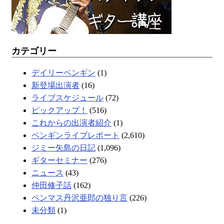
カテゴリー
デイリーペンギン
(1)
新登場出演者
(16)
ライブスケジュール
(72)
ピックアップ！
(516)
これからの出演者紹介
(1)
ペンギンライブレポート
(2,610)
ジミー矢島の日記
(1,096)
ギターセミナー
(276)
ニュース
(43)
仲田修子話
(162)
ペンマス丹沢亜郎の独り言
(226)
未分類
(1)