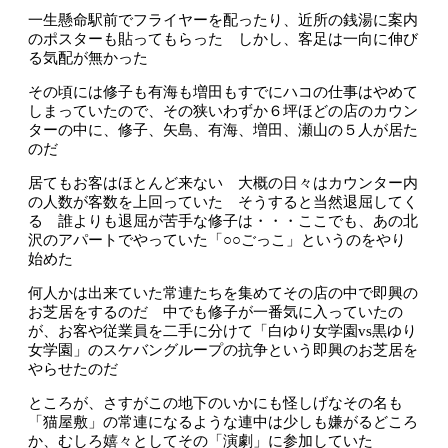
一生懸命駅前でフライヤーを配ったり、近所の銭湯に案内
のポスターも貼ってもらった しかし、客足は一向に伸び
る気配が無かった
その頃には修子も有海も増田もすでにハコの仕事はやめて
しまっていたので、その狭いわずか６坪ほどの店のカウン
ターの中に、修子、矢島、有海、増田、瀬山の５人が居た
のだ
居てもお客はほとんど来ない 大概の日々はカウンター内
の人数が客数を上回っていた そうすると当然退屈してく
る 誰よりも退屈が苦手な修子は・・・ここでも、あの北
沢のアパートでやっていた「○○ごっこ」というのをやり
始めた
何人かは出来ていた常連たちを集めてその店の中で即興の
お芝居をするのだ 中でも修子が一番気に入っていたの
が、お客や従業員を二手に分けて「白ゆり女学園vs黒ゆり
女学園」のスケバングループの抗争という即興のお芝居を
やらせたのだ
ところが、さすがこの地下のいかにも怪しげなその名も
「猫屋敷」の常連になるような連中は少しも嫌がるどころ
か、むしろ嬉々としてその「演劇」に参加していた