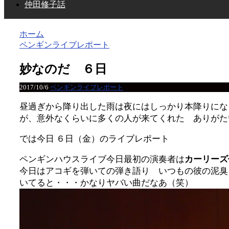
仲田修子話
ホーム
ペンギンライブレポート
妙なのだ ６日
2017/10/6
ペンギンライブレポート
昼過ぎから降り出した雨は夜にはしっかり本降りにな
が、意外なくらいに多くの人が来てくれた ありがた
では今日 ６日（金）のライブレポート
ペンギンハウスライブ今日最初の演奏者は
カーリーズ
今日はアコギを弾いての弾き語り いつもの彼の泥臭
いてると・・・かなりヤバい曲だなあ（笑）