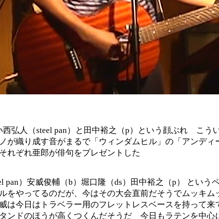
西弘人（steel pan）と田中裕之（p）という顔ぶれ こ
ノが織り成す音がまるで「ウィンダムヒル」の「アンディ
それぞれ亜郎が俳句をプレゼントした
el pan）安威俊輔（b）堀口隆（ds）田中裕之（p） とい
ルをやってるのだが、今はその大会直前だそうでムッキム
威は今日はトラベラー用のフレットレスベースを持って来
タンドのほうが高くつくんだそうだ 今日もラテンを中心