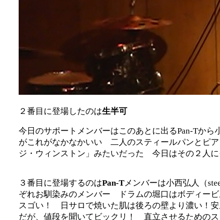
２番目に登場したのは
生半可
今日のサポートメンバーはこのあとに出るPan-Tから小
がこれがなかなかいい 二人のスティールパンとピア
ジ・ウィンストン」みたいだった 今日はその２人に
３番目に登場するのは
Pan-T
メンバーは小西弘人（ste
ぞれお馴染みのメンバー ドラムの堀口はボディービ
スゴい！ 日サロで焼いた肌は後ろの壁より濃い！安
だが、値段を聞いてビックリ！ 直立させるためのス