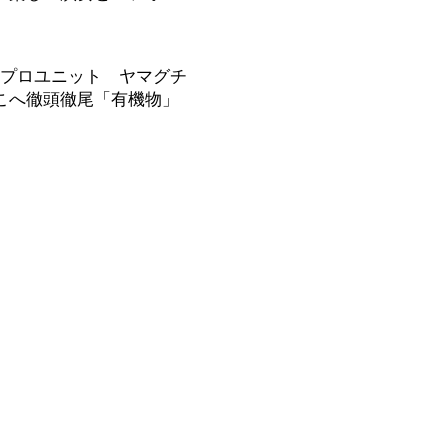
ンプロユニット ヤマグチ
こへ徹頭徹尾「有機物」