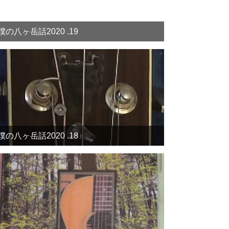
僕の八ヶ岳話2020 .19
僕の八ヶ岳話2020 .18