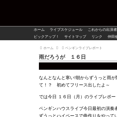
ホーム
ライブスケジュール
これからの出演者
ピックアップ！
サイトマップ
リンク
仲田
ホーム
ペンギンライブレポート
雨だろうが １６日
なんとなんと寒い!朝からずうっと雨
て！？ 初めてフリース出したよ～
では今日 １６日（月）のライブレポー
ペンギンハウスライブ今日最初の演奏
ずうっとハイペースで曲作りをやって