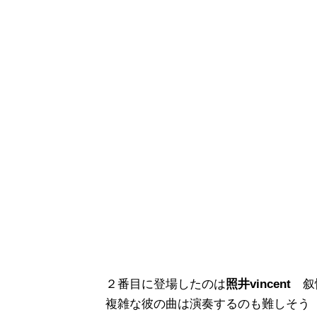
２番目に登場したのは
照井vincent
叙情
複雑な彼の曲は演奏するのも難しそう