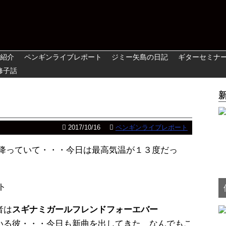
紹介
ペンギンライブレポート
ジミー矢島の日記
ギターセミナ
修子話
2017/10/16
ペンギンライブレポート
が降っていて・・・今日は最高気温が１３度だっ
ト
者は
スギナミガールフレンドフォーエバー
いる彼・・・今日も新曲を出してきた なんでもこ