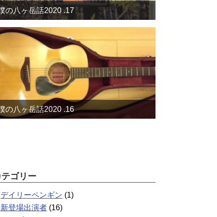
僕の八ヶ岳話2020 .17
僕の八ヶ岳話2020 .16
カテゴリー
デイリーペンギン
(1)
新登場出演者
(16)