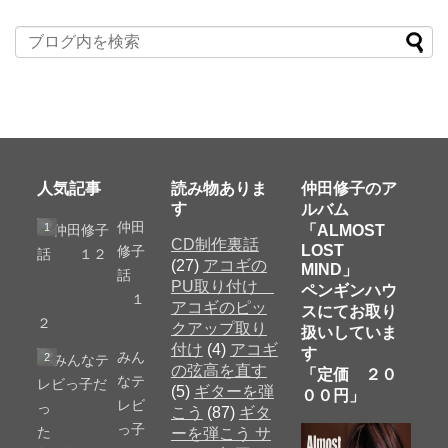
人気記事
読み物ありま
仲田修子のア
す
ルバム
仲田
「ALMOST
CD制作裏話
LOST
修子
(27)
アコギの
MIND」
話
PU取り付け
ペンギンハウ
１
アコギのピッ
スにてお取り
２
クアップ取り
扱いしていま
付け
(4)
アコギ
す
みん
の弦高を直す
「定価 ２０
なテ
(5)
ギターを弾
００円」
レビ
こう
(87)
ギタ
っ子
ーを弾こう サ