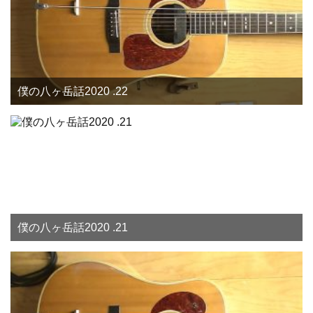
僕の八ヶ岳話2020 .22
僕の八ヶ岳話2020 .21