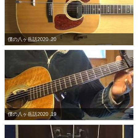
僕の八ヶ岳話2020 .20
僕の八ヶ岳話2020 .19