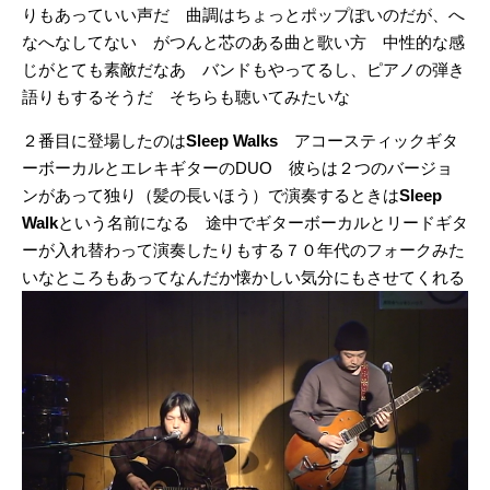
りもあっていい声だ 曲調はちょっとポップぽいのだが、へ
なへなしてない がつんと芯のある曲と歌い方 中性的な感
じがとても素敵だなあ バンドもやってるし、ピアノの弾き
語りもするそうだ そちらも聴いてみたいな
２番目に登場したのは
Sleep Walks
アコースティックギタ
ーボーカルとエレキギターのDUO 彼らは２つのバージョ
ンがあって独り（髪の長いほう）で演奏するときは
Sleep
Walk
という名前になる 途中でギターボーカルとリードギタ
ーが入れ替わって演奏したりもする７０年代のフォークみた
いなところもあってなんだか懐かしい気分にもさせてくれる