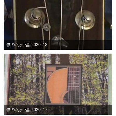
僕の八ヶ岳話2020 .18
僕の八ヶ岳話2020 .17