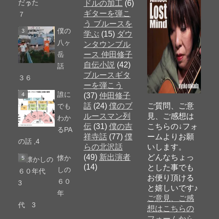
だった
ドルの加工
(6)
ギターを弾こ
７
う ブルースを
僕の
学ぶ
(15)
ダウ
八ヶ
ンタウンブル
岳
ース 仲田修子
自伝小説
(42)
話
ブルースギタ
３６
ーを弾こう
誰に
(37)
仲田修子
話
(24)
僕のブ
ご質問、ご意
でも
ルースマン列
見、ご感想は
わか
伝
(31)
僕の吉
こちらの↓フォ
るPA
祥寺話
(77)
僕
ームよりお願
の話 ,4
らの北沢話
いします。
(49)
新出演者
どんなちょっ
懐か
(14)
とした事でも
しの
お便り頂ける
６０
と嬉しいです♪
年
ご意見、ご感
代 3
想はこちらの
フォームから