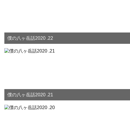
僕の八ヶ岳話2020 .22
僕の八ヶ岳話2020 .21