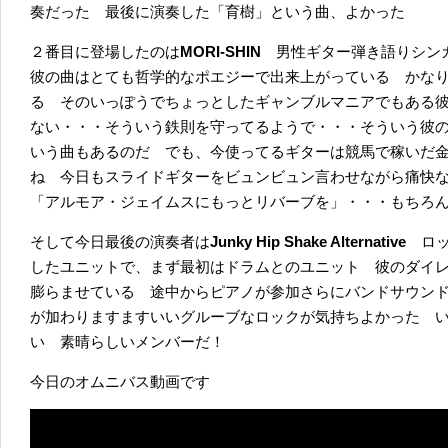
奏だった 最後に演奏した「育樹」という曲、よかった
２番目に登場したのは
MORI-SHIN
男性ギター弾き語りシン
彼の曲はとても哲学的なポエジーで出来上がっている かな
る そのいっぽうでちょっとしたギャンブルマニアでもある
ない・・・そういう鉄則を守ってるようで・・・そういう彼
いう曲もあるのだ でも、今使ってるギターは競馬で稼いだ
ね 今日もスライドギターをビュンビュン言わせながら痛快
「アルモア・ジェイムスにもっとリバーブを」・・・もちろ
そして今日最後の演奏者は
Junky Hip Shake Alternative
ロ
したユニットで、まず最初はドラムとのユニット 彼のダイ
膨らませている 途中からピアノが参加さらにバンドサウン
が加わりますますいいグルーブなロックが気持ちよかった 
い 素晴らしいメンバーだ！
今日のオムニバス動画です