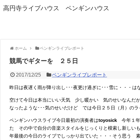
高円寺ライブハウス ペンギンハウス
ホーム
ペンギンライブレポート
競馬でギターを ２５日
2017/12/25
ペンギンライブレポート
昨日は夜遅く雨が降り出し･･･夜更け過ぎに･･･雪に・・・は
空けて今日は本当にいい天気 少し暖かい 気のせいなんだ
なったような･･･気のせいだけど では今日２５日（月）のラ
ペンギンハウスライブ今日最初の演奏者は
toyosick
今年１
た その中で自分の音楽スタイルをじっくりと模索し新しいも
年最後の今日のライブでしっかり出ていた・・・そう思う 