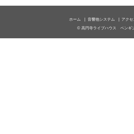
ホーム
音響他システム
アクセ
©
高円寺ライブハウス ペンギ