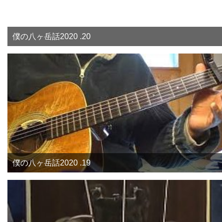
僕の八ヶ岳話2020 .20
僕の八ヶ岳話2020 .19