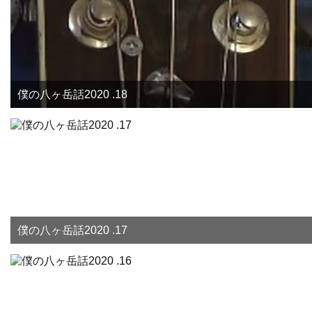
僕の八ヶ岳話2020 .18
僕の八ヶ岳話2020 .17