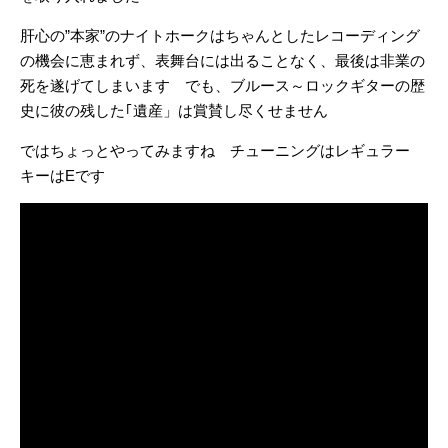
肝心の”本家”のナイトホークはちゃんとしたレコーディング
の機会に恵まれず、表舞台には出ることなく、最後は非業の
死を遂げてしまいます でも、ブルース～ロックギターの歴
史に彼の残した｢遺産」は賞賛し尽くせません
ではちょっとやってみますね チューニングはレギュラー
キーはEです