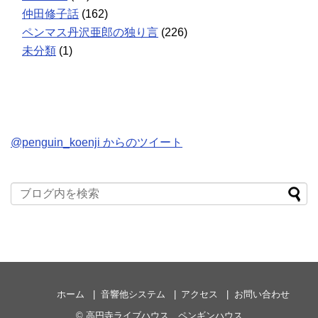
仲田修子話
(162)
ペンマス丹沢亜郎の独り言
(226)
未分類
(1)
@penguin_koenji からのツイート
ホーム
音響他システム
アクセス
お問い合わせ
©
高円寺ライブハウス ペンギンハウス