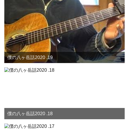
僕の八ヶ岳話2020 .19
僕の八ヶ岳話2020 .18