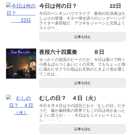
今日は何の日？ 22日
今日のペンギンハウスライブ 最初の出演者は久
しぶりの登場 ギター弾き語りのシンガーソング
ライター多田聡だ アコギをジャーンと元気よく
ストロー...
記事を読む
夜桜六十四重奏 ８日
せっかくの花見のピークだが、今日は曇りで時々
小雨もぱらつくあいにくの天気 でもちょっと雨
に濡れたサクラの花はお天気のときより色が濃く
てこれは...
記事を読む
むしの日？ ４日（火）
今日６月４日はその語呂どおり「むしの日」だそ
うだ 確か歯科医の世界でもこの日は何かあった
ように思うが・・・今日はもうストレートにム
シ・・・「...
記事を読む