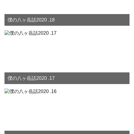
僕の八ヶ岳話2020 .18
僕の八ヶ岳話2020 .17