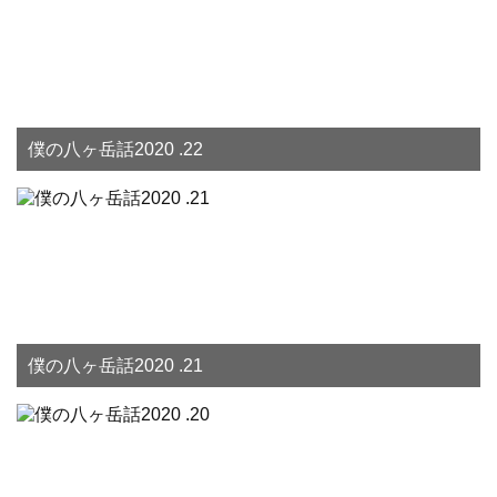
僕の八ヶ岳話2020 .22
僕の八ヶ岳話2020 .21