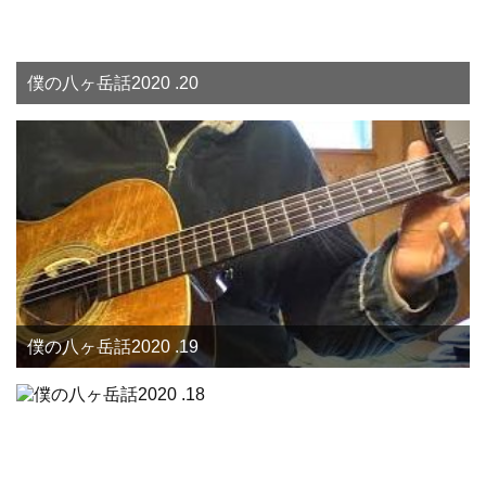
僕の八ヶ岳話2020 .20
僕の八ヶ岳話2020 .19