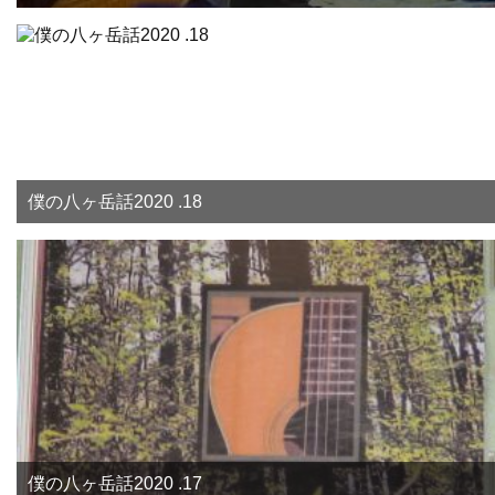
僕の八ヶ岳話2020 .18
僕の八ヶ岳話2020 .17