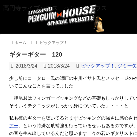
高円寺ライブハウス ペンギンハウス
ホーム
ピックアップ！
ギターギター 120
2018/3/24
2018/3/24
ピックアップ！
,
ジミー
少し前にコータロー氏の師匠の中川イサト氏とメッセージの
いてこんなことを言ってました
「押尾君はフィンガーピッキングなどの基礎もしっかりして
そういうテクニックがしっかり身についていた」・・・と
私も彼のギターを聴いてるとまずピッキングの強さに感心さ
アー
」という特殊な爪補強を行っているせいもあるのですが
の音を生み出しているんだと思います 今の若いギタリスト