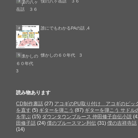
僕の八ヶ岳話 ３６
誰にでもわかるPAの話 ,4
懐かしの６０年代 3
読み物あります
CD制作裏話
(27)
アコギのPU取り付け アコギのピッ
を直す
(5)
ギターを弾こう
(87)
ギターを弾こう サドル
を学ぶ
(15)
ダウンタウンブルース 仲田修子自伝小説
(4
田修子話
(24)
僕のブルースマン列伝
(31)
僕の吉祥寺話
(14)