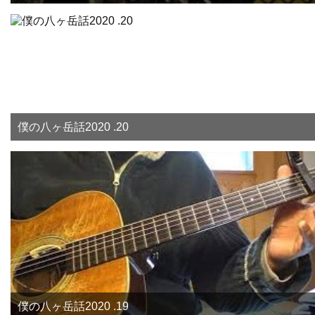
僕の八ヶ岳話2020 .20
僕の八ヶ岳話2020 .19