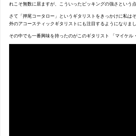
れこそ無数に居ますが、こういったピッキングの強さという
さて「押尾コータロー」というギタリストをきっかけに私は
外のアコースティックギタリストにも注目するようになりま
その中でも一番興味を持ったのがこのギタリスト
「マイケル・ヘ