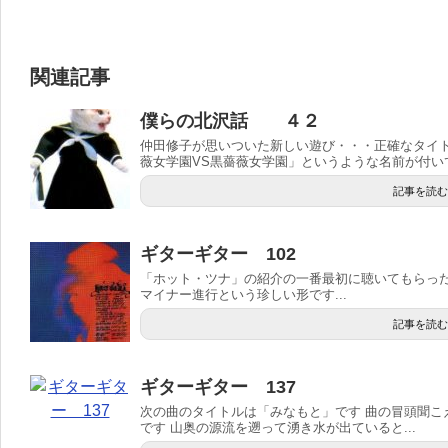
関連記事
僕らの北沢話 ４２
仲田修子が思いついた新しい遊び・・・正確なタイ
薇女学園VS黒薔薇女学園」というような名前が付いてい
記事を読む
ギターギター 102
「ホット・ツナ」の紹介の一番最初に聴いてもらった「Has
マイナー進行という珍しい形です...
記事を読む
ギターギター 137
次の曲のタイトルは「みなもと」です 曲の冒頭聞こ
です 山奥の源流を遡って湧き水が出ていると...