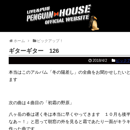
ホーム
ピックアップ！
ギターギター 126
2018/4/2
ピック
本当はこのアルバム「冬の陽差し」の全曲をお聞かせしたい
ます
次の曲は４曲目の「初霜の野原」
八ヶ岳の春は遅く冬は本当に早くやってきます １０月も後
なあ～！」と思って朝窓の外を見ると霜であたり一面がキラ
作った曲です