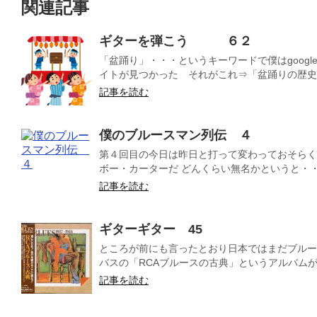
関連記事
ギターを弾こう ６２
「盆踊り」・・・というキーワードで僕はgoogl
イトが見つかった それがこれ⇒「盆踊りの歴史」
記事を読む
僕のブルースマン列伝 ４
第４回目の今日は昨日と打って変わっておそらく
ボー・カーターだ どんくらい無名かというと・・・
記事を読む
ギターギター 45
ところが前にも言ったとおり日本ではまだブルー
バスの「RCAブルースの古典」というアルバムが９
記事を読む