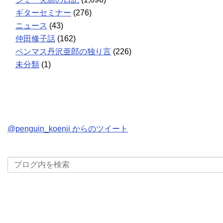
ギターセミナー
(276)
ニュース
(43)
仲田修子話
(162)
ペンマス丹沢亜郎の独り言
(226)
未分類
(1)
@penguin_koenji からのツイート