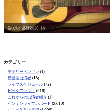
僕の八ヶ岳話2020 .16
カテゴリー
デイリーペンギン
(1)
新登場出演者
(16)
ライブスケジュール
(72)
ピックアップ！
(516)
これからの出演者紹介
(1)
ペンギンライブレポート
(2,610)
ジミー矢島の日記
(1,096)