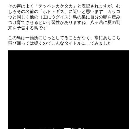
その声はよく「テッペンカケタカ」と表記されますが、む
しろその名前の「ホトトギス」に近いと思います カッコ
ウと同じく他の（主にウグイス）鳥の巣に自分の卵を産み
つけ育てさせるという習性がありますね 八ヶ岳に夏の到
来を予告する鳥です
この鳥は一箇所にじっとしてることがなく、常にあちこち
飛び回っては鳴くのでこんなタイトルにしてみました