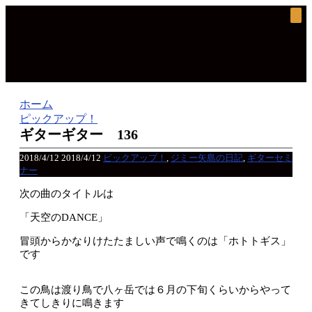
ホーム
ピックアップ！
ギターギター 136
2018/4/12
2018/4/12
ピックアップ！
,
ジミー矢島の日記
,
ギターセミ
ナー
次の曲のタイトルは
「天空のDANCE」
冒頭からかなりけたたましい声で鳴くのは「ホトトギス」
です
この鳥は渡り鳥で八ヶ岳では６月の下旬くらいからやって
きてしきりに鳴きます