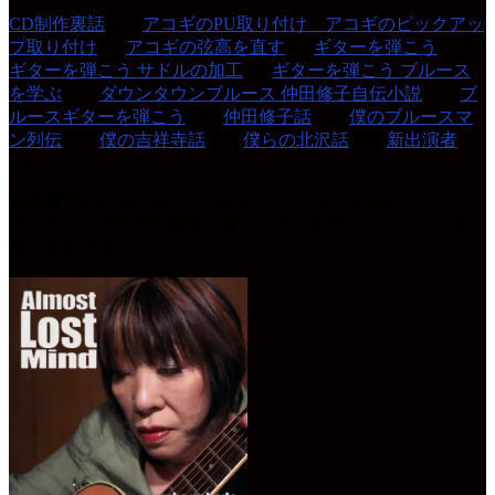
CD制作裏話
(27)
アコギのPU取り付け アコギのピックアッ
プ取り付け
(4)
アコギの弦高を直す
(5)
ギターを弾こう
(87)
ギターを弾こう サドルの加工
(6)
ギターを弾こう ブルース
を学ぶ
(15)
ダウンタウンブルース 仲田修子自伝小説
(42)
ブ
ルースギターを弾こう
(37)
仲田修子話
(24)
僕のブルースマ
ン列伝
(31)
僕の吉祥寺話
(77)
僕らの北沢話
(49)
新出演者
(14)
仲田修子のアルバム「ALMOST LOST MIND」
ペンギンハウスにてお取り扱いしています 「定
価 ２０００円」