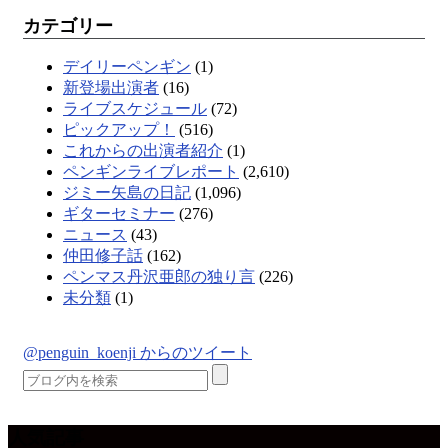
カテゴリー
デイリーペンギン
(1)
新登場出演者
(16)
ライブスケジュール
(72)
ピックアップ！
(516)
これからの出演者紹介
(1)
ペンギンライブレポート
(2,610)
ジミー矢島の日記
(1,096)
ギターセミナー
(276)
ニュース
(43)
仲田修子話
(162)
ペンマス丹沢亜郎の独り言
(226)
未分類
(1)
@penguin_koenji からのツイート
人気記事