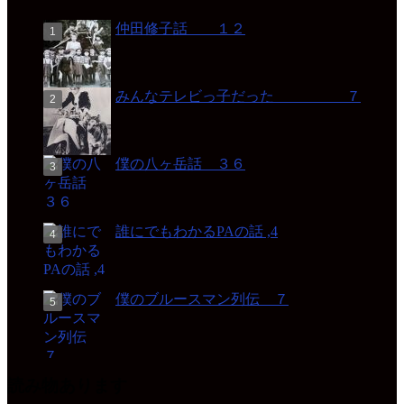
仲田修子話 １２
みんなテレビっ子だった ７
僕の八ヶ岳話 ３６
誰にでもわかるPAの話 ,4
僕のブルースマン列伝 ７
読み物あります