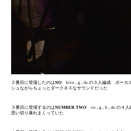
２番目に登場したのは
NO
b/vo , g , ds の３人編
シュながらちょっとダークネスなサウンドだった
３番目に登場するのは
NUMBER TWO
vo , g , b ,
思い切り暴れまくっていた