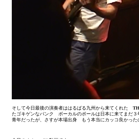
そして今日最後の演奏者ははるばる九州から来てくれた
T
たゴキゲンなパンク ボーカルのポールは日本に来てまだ３
青年だったが、さすが本場出身 もう本当にカッコ良かった