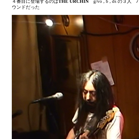
４番目に登場するのは
THE URCHIN
g/vo , b , d
ウンドだった