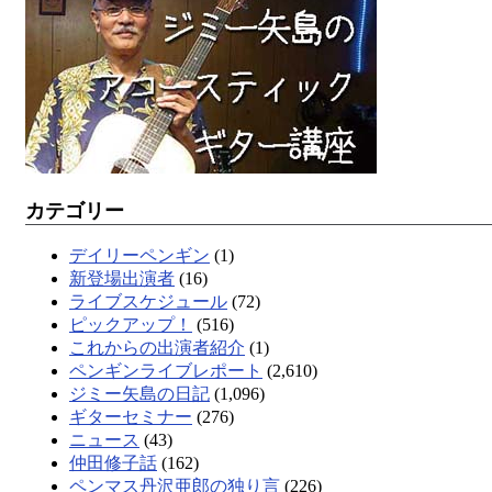
カテゴリー
デイリーペンギン
(1)
新登場出演者
(16)
ライブスケジュール
(72)
ピックアップ！
(516)
これからの出演者紹介
(1)
ペンギンライブレポート
(2,610)
ジミー矢島の日記
(1,096)
ギターセミナー
(276)
ニュース
(43)
仲田修子話
(162)
ペンマス丹沢亜郎の独り言
(226)