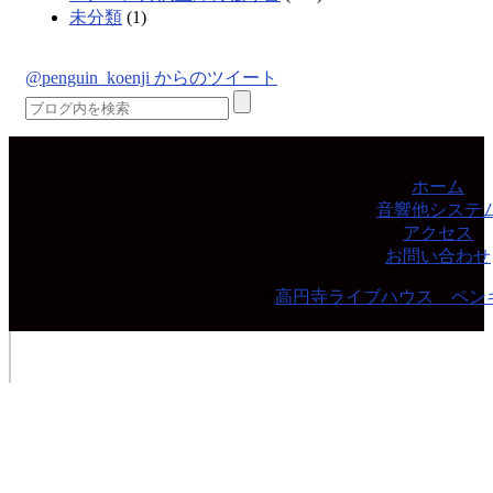
未分類
(1)
@penguin_koenji からのツイート
ホーム
音響他システ
アクセス
お問い合わせ
©
高円寺ライブハウス ペン