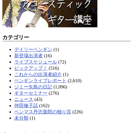
カテゴリー
デイリーペンギン
(1)
新登場出演者
(16)
ライブスケジュール
(72)
ピックアップ！
(516)
これからの出演者紹介
(1)
ペンギンライブレポート
(2,610)
ジミー矢島の日記
(1,096)
ギターセミナー
(276)
ニュース
(43)
仲田修子話
(162)
ペンマス丹沢亜郎の独り言
(226)
未分類
(1)