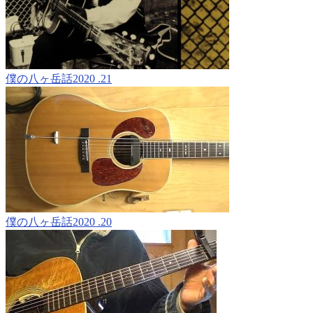
僕の八ヶ岳話2020 .21
僕の八ヶ岳話2020 .20