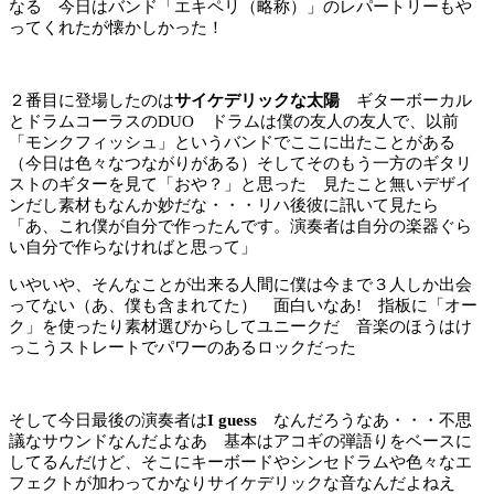
なる 今日はバンド「エキペリ（略称）」のレパートリーもや
ってくれたが懐かしかった！
２番目に登場したのは
サイケデリックな太陽
ギターボーカル
とドラムコーラスのDUO ドラ
ムは僕の友人の友人で、以前
「モンクフィッシュ」というバンドでここに出たことがある
（今日は色々なつながりがある）そしてそのもう一方のギタリ
ストのギターを見て「おや？」と思った 見たこと無いデザイ
ンだし素材もなんか妙だな・・・リハ後彼に訊いて見たら
「あ、これ僕が自分で作ったんです。演奏者は自分の楽器ぐら
い自分で作らなければと思って」
いやいや、そんなことが出来る人間に僕は今まで３人しか出会
ってない（あ、僕も含まれてた） 面白いなあ! 指板に「オー
ク」を使ったり素材選びからしてユニークだ 音楽のほうはけ
っこうストレートでパワーのあるロックだった
そして今日最後の演奏者は
I guess
なんだろうなあ・・・不思
議なサウンドなんだよなあ 基本はアコギの弾語りをベースに
してるんだけど、そこにキーボードやシンセドラムや色々なエ
フェクトが加わってかなりサイケデリックな音なんだよねえ