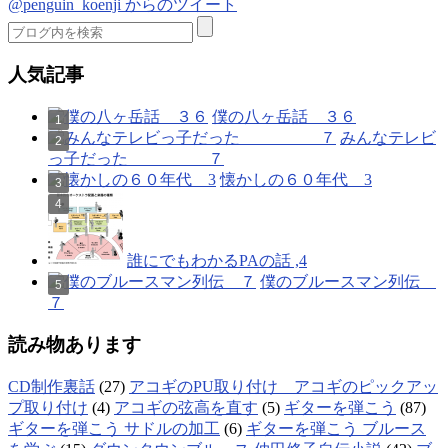
@penguin_koenji からのツイート
人気記事
僕の八ヶ岳話 ３６
みんなテレビ
っ子だった ７
懐かしの６０年代 3
誰にでもわかるPAの話 ,4
僕のブルースマン列伝
７
読み物あります
CD制作裏話
(27)
アコギのPU取り付け アコギのピックアッ
プ取り付け
(4)
アコギの弦高を直す
(5)
ギターを弾こう
(87)
ギターを弾こう サドルの加工
(6)
ギターを弾こう ブルース