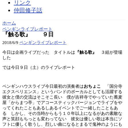
リンク
仲田修子話
ホーム
ペンギンライブレポート
『触る歌』 ９日
2018/6/9
ペンギンライブレポート
今日は企画ライブだった タイトルは
『触る歌』
３組が登場
した
では今日９日（土）のライブレポート
ペンギンハウスライブ今日最初の演奏者は
おちょこ
「国分寺
エクスペリエンス」というバンドのボーカルとしても活躍する
彼女と僕の交流はそこそこ長い 僕が吉祥寺でやっていた蕎麦
屋「からまつ亭」でアコースティックバージョンでライブをや
ってくれたこともあるしあるイベントでご一緒したこともあ
る しかし、その当時からもう１０年以上になるがあの素敵な
声と笑顔もちっとも変わってない 彼女は優しい歌は本当にソ
フトに優しく歌うし、烈しい曲になるとまるで鬼神のようにも