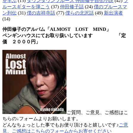
を学ぶ
(15)
ダウンタウンブルース 仲田修子自伝小説
(42)
ブ
ルースギターを弾こう
(37)
仲田修子話
(24)
僕のブルースマ
ン列伝
(31)
僕の吉祥寺話
(77)
僕らの北沢話
(49)
新出演者
(14)
仲田修子のアルバム「ALMOST LOST MIND」
ペンギンハウスにてお取り扱いしています 「定
価 ２０００円」
ご質問、ご意見、ご感想はこ
ちらの↓フォームよりお願いします。
どんなちょっとした事でもお便り頂けると嬉しいです♪
ご意
見、ご感想はこちらのフォームからお寄せください