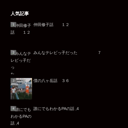
人気記事
仲田修子話 １２
みんなテレビっ子だった ７
僕の八ヶ岳話 ３６
誰にでもわかるPAの話 ,4