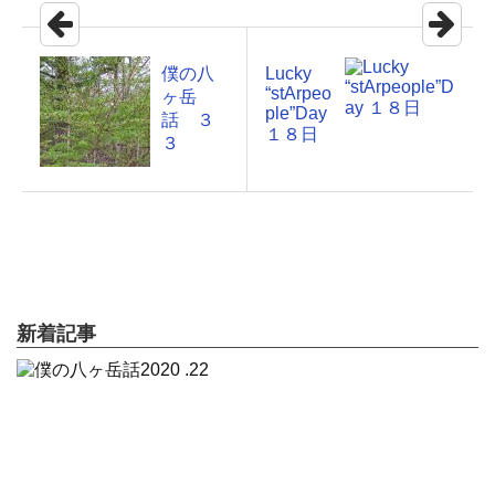
僕の八
Lucky
“stArpeo
ヶ岳
ple”Day
話 ３
１８日
３
新着記事