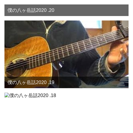
僕の八ヶ岳話2020 .20
僕の八ヶ岳話2020 .19