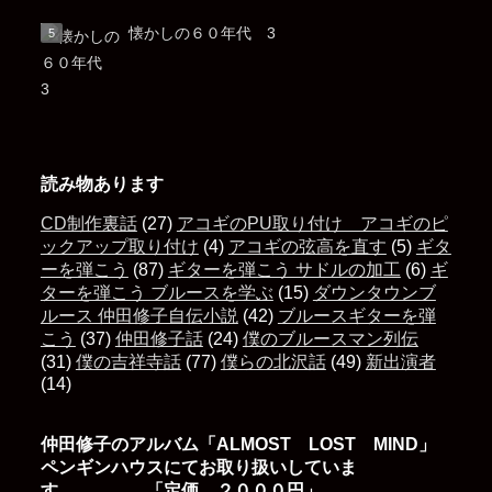
懐かしの６０年代 3
読み物あります
CD制作裏話
(27)
アコギのPU取り付け アコギのピ
ックアップ取り付け
(4)
アコギの弦高を直す
(5)
ギタ
ーを弾こう
(87)
ギターを弾こう サドルの加工
(6)
ギ
ターを弾こう ブルースを学ぶ
(15)
ダウンタウンブ
ルース 仲田修子自伝小説
(42)
ブルースギターを弾
こう
(37)
仲田修子話
(24)
僕のブルースマン列伝
(31)
僕の吉祥寺話
(77)
僕らの北沢話
(49)
新出演者
(14)
仲田修子のアルバム「ALMOST LOST MIND」
ペンギンハウスにてお取り扱いしていま
す 「定価 ２０００円」