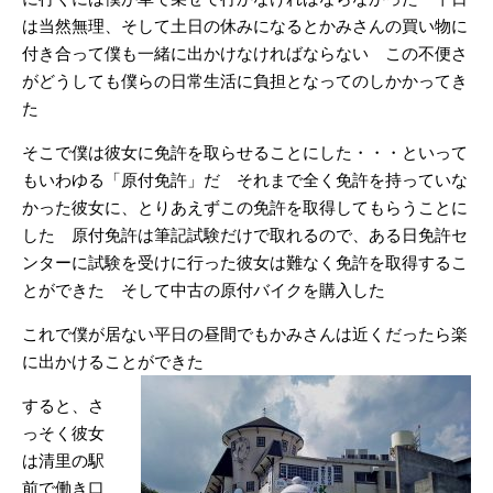
は当然無理、そして土日の休みになるとかみさんの買い物に
付き合って僕も一緒に出かけなければならない この不便さ
がどうしても僕らの日常生活に負担となってのしかかってき
た
そこで僕は彼女に免許を取らせることにした・・・といって
もいわゆる「原付免許」だ それまで全く免許を持っていな
かった彼女に、とりあえずこの免許を取得してもらうことに
した 原付免許は筆記試験だけで取れるので、ある日免許セ
ンターに試験を受けに行った彼女は難なく免許を取得するこ
とができた そして中古の原付バイクを購入した
これで僕が居ない平日の昼間でもかみさんは近くだったら楽
に出かけることができた
すると、さ
っそく彼女
は清里の駅
前で働き口