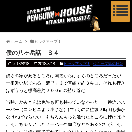
ホーム
ピックアップ！
僕の八ヶ岳話 ３４
2018/8/18
2018/8/18
ピックアップ！
,
ジミー矢島の日記
僕らの家があるところは国道からはすぐのところだったが、
一番近い駅である「清里」まで直線で約３キロ、それも行き
はずうっと標高差約２００mの登り道だ
当時、かみさんは免許も何も持っていなかった 一番近いス
ーパー（コンビニより小さな）に行くのに往復２時間も歩か
なければならない もちろんもっと離れたところに行けばそ
こそこちゃんとしたスーパーや商店などもあるのだが、そこ
に行くには僕が車で乗せて行かなければならなかった 平日