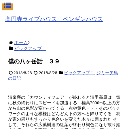
高円寺ライブハウス ペンギンハウス
ホーム
ピックアップ！
僕の八ヶ岳話 ３９
2018/8/28
2018/8/28
ピックアップ！
,
ジミー矢島
の日記
清泉寮の「カウンティフェア」が終わると清里高原は一気
に秋の終わりにスピードを加速する 標高2000m以上の方
から山の色彩が変わってくる 赤や黄色・・・そのパッチ
ワークのような模様はどんどん下の方へと降りてくる 我
が家の周りもすっかり色合いを変えた木々に囲まれた
そ
して、それらの広葉樹達の紅葉が終わり褐色になり散り始