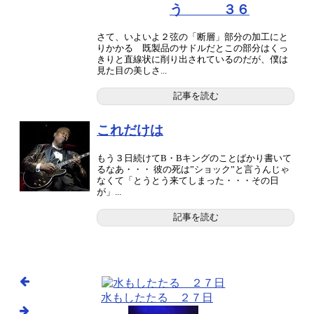
う ３６
さて、いよいよ２弦の「断層」部分の加工にと
りかかる 既製品のサドルだとこの部分はくっ
きりと直線状に削り出されているのだが、僕は
見た目の美しさ...
記事を読む
これだけは
もう３日続けてB・Bキングのことばかり書いて
るなあ・・・ 彼の死は”ショック”と言うんじゃ
なくて「とうとう来てしまった・・・その日
が」...
記事を読む
水もしたたる ２７日