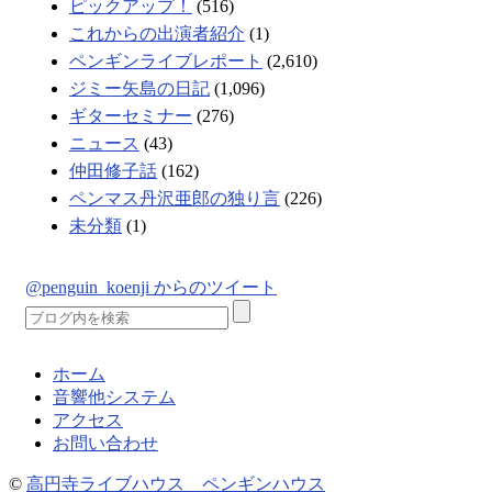
ピックアップ！
(516)
これからの出演者紹介
(1)
ペンギンライブレポート
(2,610)
ジミー矢島の日記
(1,096)
ギターセミナー
(276)
ニュース
(43)
仲田修子話
(162)
ペンマス丹沢亜郎の独り言
(226)
未分類
(1)
@penguin_koenji からのツイート
ホーム
音響他システム
アクセス
お問い合わせ
©
高円寺ライブハウス ペンギンハウス