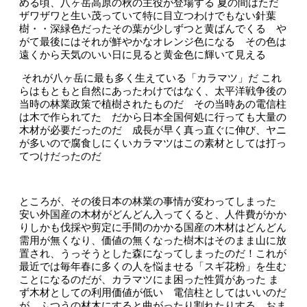
める頃、八ヶ岳高原の秋の主役が登場する
夏の間はただ
ザワザワと生い茂っていて特に目立つわけでもない針葉
樹・・深緑色だったその葉が少しずつと黄ばんでくる や
がて最後にはそれが鮮やかなオレンジ色になる その色は
遠くから天気のいい日に見ると黄金色に輝いて見える
それが八ヶ岳に最も多く生えている「カラマツ」だ
これ
らはもともと自然にあったわけではなく、太平洋戦争後の
当時の林業政策で植樹されたものだ その当時あの電信柱
は木で作られてた だから日本全国何処に行っても大量の
木材が必要だったのだ 成長が早く真っ直ぐに伸び、ヤニ
が多いので腐食しにくいカラマツはこの素材としては打っ
てつけだったのだ
ところが、その後日本の林業の事情が変わってしまった
安い外国産の木材がどんどん入ってくると、人件費がかか
りしかも伐採や剪定に手間のかかる国産の木材はどんどん
需用が無くなり、価値の無くなった樹木はそのまま山に放
置され、うっそうとした森になってしまったのだ！これが
最近では毎年春に多くの人を悩ませる「スギ花粉」を生む
ことになるのだが、カラマツにま困った性質があった
ま
ず木材としての利用価値が低い 電信柱としてはいいのだ
が、ふつうの材木にすると曲がったり割れたりする おま