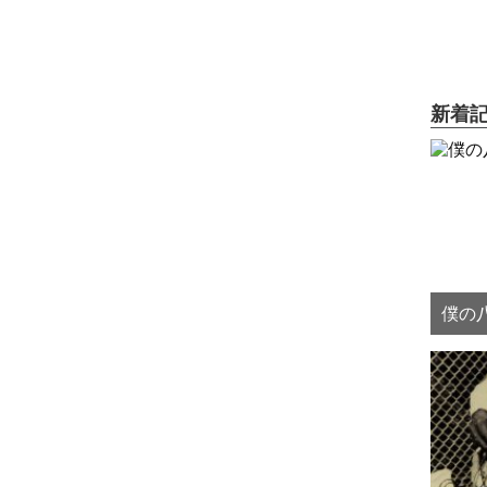
新着
僕の八