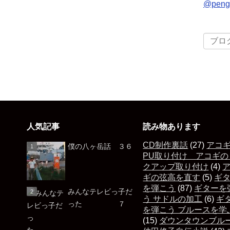
@pen
人気記事
読み物あります
CD制作裏話
(27)
アコ
僕の八ヶ岳話 ３６
PU取り付け アコギの
クアップ取り付け
(4)
ギの弦高を直す
(5)
ギ
を弾こう
(87)
ギターを
みんなテレビっ子だ
う サドルの加工
(6)
ギ
った ７
を弾こう ブルースを学
(15)
ダウンタウンブル