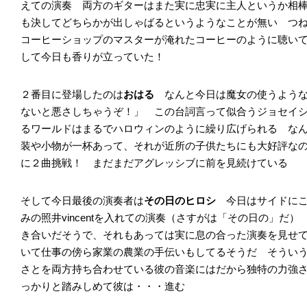
えての演奏 両方のギターはまた実に忠実に主人というか相
も決してどちらかが出しゃばるというようなことが無い つ
コーヒーショップのマスターが淹れたコーヒーのように聴い
して今日も香りが立っていた！
２番目に登場したのは
おはる
なんと今日は魔女の使うよう
ないと悪さしちゃうぞ！」 この台詞言って似合うジョセイ
るワールドはまるでハロウィンのように繰り広げられる な
装や小物が一杯あって、それが近所の子供たちにも大好評な
に２曲挑戦！ まだまだアグレッシブに前を見続けている
そして今日最後の演奏者は
その日のヒロシ
今日はサイドに
みの照井vincentを入れての演奏（さすがは「その日の」だ
き合いだそうで、それもあっては実に息の合った演奏を見せ
いて仕事の傍ら家業の農業の手伝いもしてるそうだ そうい
さとを両方持ち合わせている彼の音楽にはだから独特の力強
っかりと踏みしめて彼は・・・進む