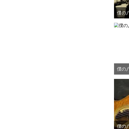
僕の八
僕の八
僕の八