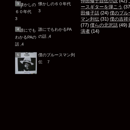
仲田修子自伝小説
(42)
懐かしの６０年代
ースギターを弾こう
(3
3
田修子話
(24)
僕のブル
マン列伝
(31)
僕の吉祥
(77)
僕らの北沢話
(49)
誰にでもわかるPA
演者
(14)
の話 ,4
僕のブルースマン列
伝 ７