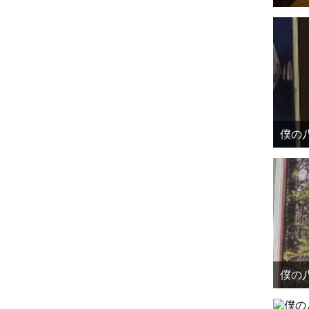
僕の八
僕の八