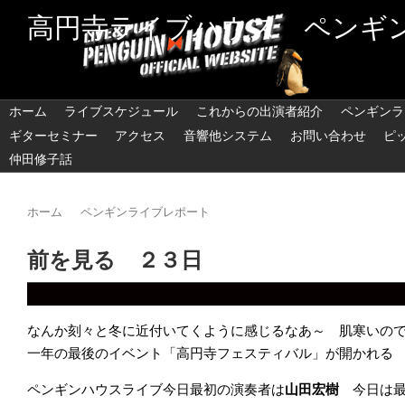
高円寺ライブハウス ペンギ
ホーム
ライブスケジュール
これからの出演者紹介
ペンギンラ
ギターセミナー
アクセス
音響他システム
お問い合わせ
ピ
仲田修子話
ホーム
ペンギンライブレポート
前を見る ２３日
なんか刻々と冬に近付いてくように感じるなあ～ 肌寒いの
一年の最後のイベント「高円寺フェスティバル」が開かれる
ペンギンハウスライブ今日最初の演奏者は
山田宏樹
今日は