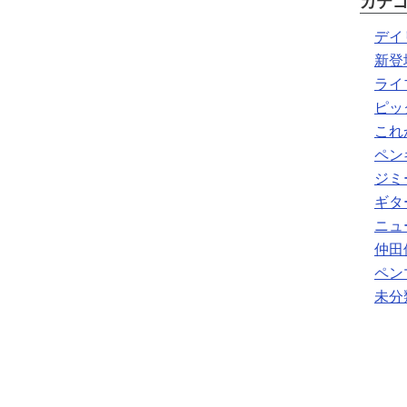
カテ
デイ
新登
ライ
ピッ
これ
ペン
ジミ
ギタ
ニュ
仲田
ペン
未分