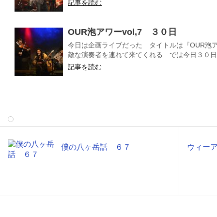
記事を読む
OUR泡アワーvol,7 ３０日
今日は企画ライブだった タイトルは『OUR泡アワ
敵な演奏者を連れて来てくれる では今日３０日（
記事を読む
僕の八ヶ岳話 ６７
ウィー