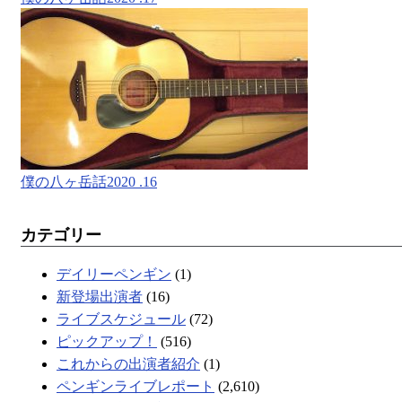
僕の八ヶ岳話2020 .16
カテゴリー
デイリーペンギン
(1)
新登場出演者
(16)
ライブスケジュール
(72)
ピックアップ！
(516)
これからの出演者紹介
(1)
ペンギンライブレポート
(2,610)