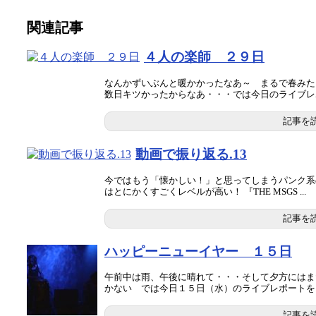
関連記事
４人の楽師 ２９日
なんかずいぶんと暖かかったなあ～ まるで春みた
数日キツかったからなあ・・・では今日のライブレポー
記事を
動画で振り返る.13
今ではもう「懐かしい！」と思ってしまうパンク系
はとにかくすごくレベルが高い！ 『THE MSGS ...
記事を
ハッピーニューイヤー １５日
午前中は雨、午後に晴れて・・・そして夕方にはま
かない では今日１５日（水）のライブレポートを ..
記事を