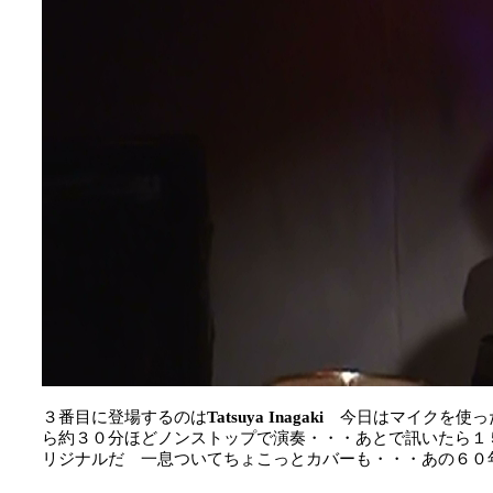
３番目に登場するのは
Tatsuya Inagaki
今日はマイクを使っ
ら約３０分ほどノンストップで演奏・・・あとで訊いたら１
リジナルだ 一息ついてちょこっとカバーも・・・あの６０