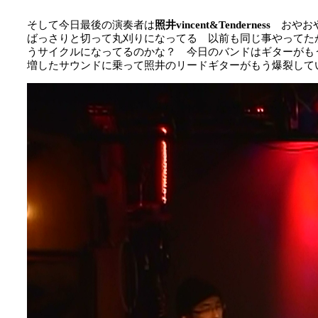
そして今日最後の演奏者は
照井vincent&Tenderness
おやお
ばっさりと切って丸刈りになってる 以前も同じ事やってた
うサイクルになってるのかな？ 今日のバンドはギターがも
増したサウンドに乗って照井のリードギターがもう爆裂して