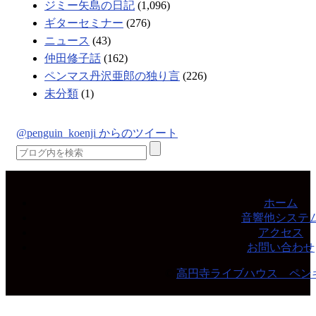
ジミー矢島の日記
(1,096)
ギターセミナー
(276)
ニュース
(43)
仲田修子話
(162)
ペンマス丹沢亜郎の独り言
(226)
未分類
(1)
@penguin_koenji からのツイート
ホーム
音響他システ
アクセス
お問い合わせ
©
高円寺ライブハウス ペン