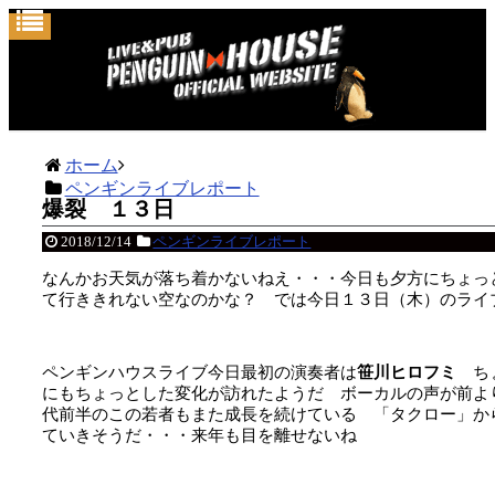
ホーム
ペンギンライブレポート
爆裂 １３日
2018/12/14
ペンギンライブレポート
なんかお天気が落ち着かないねえ・・・今日も夕方にちょっ
て行ききれない空なのかな？ では今日１３日（木）のライ
ペンギンハウスライブ今日最初の演奏者は
笹川ヒロフミ
ち
にもちょっとした変化が訪れたようだ ボーカルの声が前よ
代前半のこの若者もまた成長を続けている 「タクロー」か
ていきそうだ・・・来年も目を離せないね