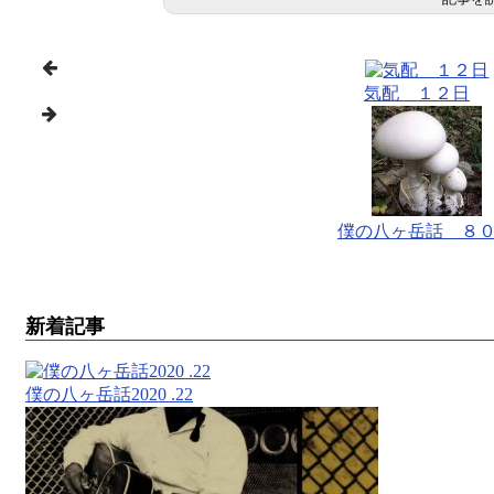
気配 １２日
僕の八ヶ岳話 ８
新着記事
僕の八ヶ岳話2020 .22