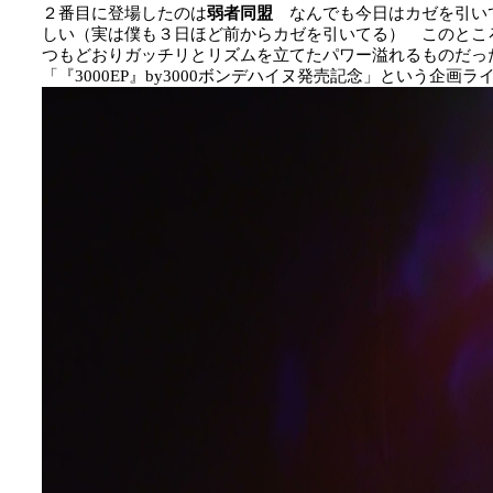
２番目に登場したのは
弱者同盟
なんでも今日はカゼを引い
しい（実は僕も３日ほど前からカゼを引いてる） このとこ
つもどおりガッチリとリズムを立てたパワー溢れるものだっ
「『3000EP』by3000ボンデハイヌ発売記念」という企