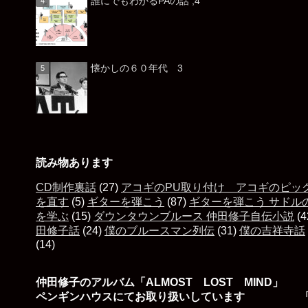
誰にでもわかるPAの話 ,4
懐かしの６０年代 3
読み物あります
CD制作裏話
(27)
アコギのPU取り付け アコギのピッ
を直す
(5)
ギターを弾こう
(87)
ギターを弾こう サドル
を学ぶ
(15)
ダウンタウンブルース 仲田修子自伝小説
(4
田修子話
(24)
僕のブルースマン列伝
(31)
僕の吉祥寺話
(14)
仲田修子のアルバム「ALMOST LOST MIND」
ペンギンハウスにてお取り扱いしています 「