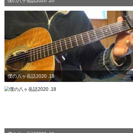
僕の八ヶ岳話2020 .20
僕の八ヶ岳話2020 .19