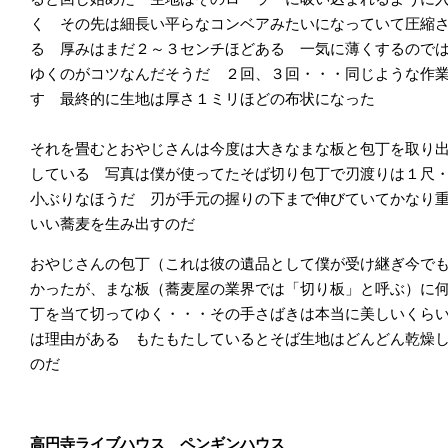
く その先は細長い平らなコンベアみたいになっていて圧縮
る 厚みはまだ２～３センチほどある 一気に薄くするので
ゆくのがコツなんだそうだ ２回、３回・・・同じような作
す 最終的に生地は厚さ１ミリほどの布状になった
それを畳むとおやじさんは今度は大きなまな板と包丁を取り
している 写真は僕が使ってたそば切り包丁で刃渡りは１尺
小ぶりなほうだ 刃が手元の握りの下まで伸びていてかなり
いい蕎麦を生み出すのだ
おやじさんの包丁（これは彼の遺品として僕が受け継ぎ今で
かったが、まな板（蕎麦屋の業界では「切り板」と呼ぶ）に
丁を当て切ってゆく・・・その手さばきは本当に美しいくら
は理由がある もたもたしているとそば生地はどんどん乾燥
のだ
高円寺ライブハウス ペンギンハウス