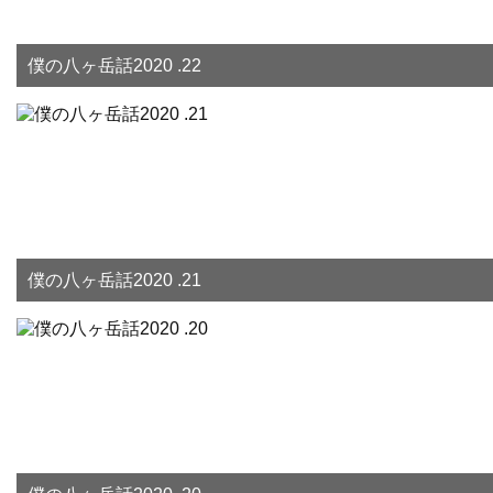
僕の八ヶ岳話2020 .22
僕の八ヶ岳話2020 .21