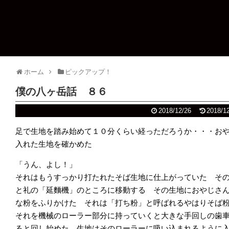
ホーム
ピックアップ！
僕の八ヶ岳話 ８６
2018/12/26
2018/1
足で生地を踏み始めて１０分くらい経っただろうか・・・お
入れた生地を確かめた
「うん、よし！」
それはもうすっかり打たれたそば生地に仕上がっていた そ
と礼の「延麵機」のところに移動する その生地におやじさ
な粉をふりかけた それは「打ち粉」と呼ばれるやはりそ
それを機械のローラー部分に持っていくと大きな手回しの歯
ると回し始めた 生地はそのローラーに吸い込まれるように