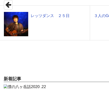
レッツダンス ２５日
３人のGo
新着記事