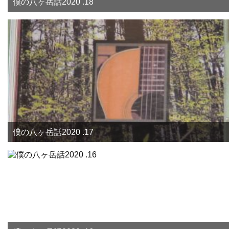
僕の八ヶ岳話2020 .18
僕の八ヶ岳話2020 .17