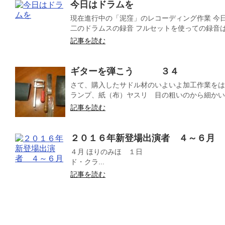
今日はドラムを
現在進行中の「泥窪」のレコーディング作業 今
二のドラムスの録音 フルセットを使っての録音は数
記事を読む
ギターを弾こう ３４
さて、購入したサドル材のいよいよ加工作業をは
ランプ、紙（布）ヤスリ 目の粗いのから細かいの
記事を読む
２０１６年新登場出演者 ４～６月
４月 ほりのみほ １日 雰囲気（f
ド・クラ...
記事を読む