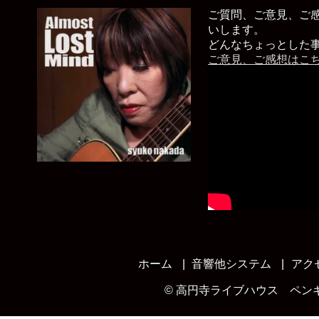
ご質問、ご意見、ご
いします。
どんなちょっとした
ご意見、ご感想はこ
ホーム
音響他システム
アク
©
高円寺ライブハウス ペン