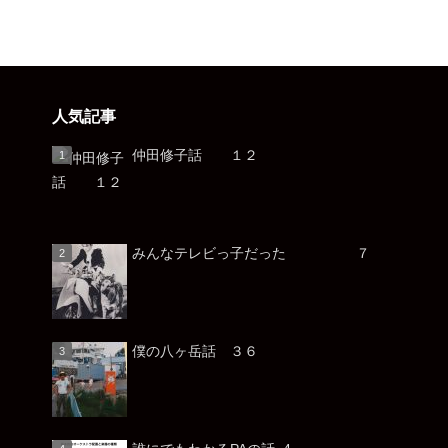
人気記事
仲田修子話 １２
みんなテレビっ子だった ７
僕の八ヶ岳話 ３６