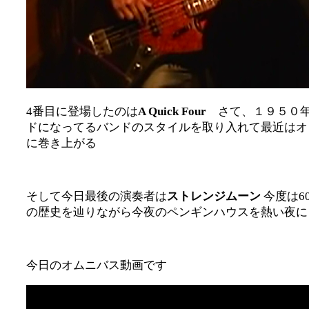
4番目に登場したのは
A Quick Four
さて、１９５０
ドになってるバンドのスタイルを取り入れて最近はオ
に巻き上がる
そして今日最後の演奏者は
ストレンジムーン
今度は6
の歴史を辿りながら今夜のペンギンハウスを熱い夜に
今日のオムニバス動画です