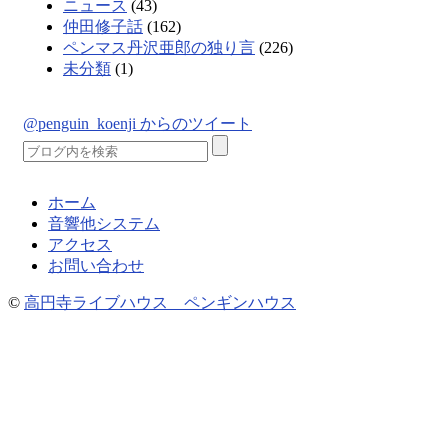
ニュース
(43)
仲田修子話
(162)
ペンマス丹沢亜郎の独り言
(226)
未分類
(1)
@penguin_koenji からのツイート
ホーム
音響他システム
アクセス
お問い合わせ
©
高円寺ライブハウス ペンギンハウス