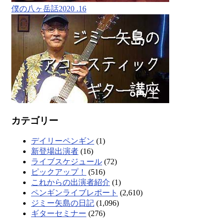
僕の八ヶ岳話2020 .16
カテゴリー
デイリーペンギン
(1)
新登場出演者
(16)
ライブスケジュール
(72)
ピックアップ！
(516)
これからの出演者紹介
(1)
ペンギンライブレポート
(2,610)
ジミー矢島の日記
(1,096)
ギターセミナー
(276)