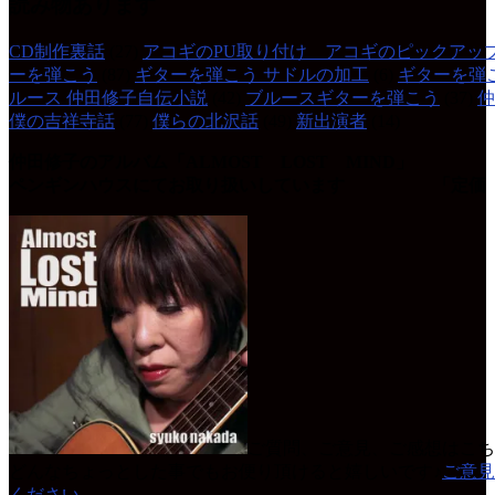
読み物あります
CD制作裏話
(27)
アコギのPU取り付け アコギのピックアッ
ーを弾こう
(87)
ギターを弾こう サドルの加工
(6)
ギターを弾
ルース 仲田修子自伝小説
(42)
ブルースギターを弾こう
(37)
仲
僕の吉祥寺話
(77)
僕らの北沢話
(49)
新出演者
(14)
仲田修子のアルバム「ALMOST LOST MIND」
ペンギンハウスにてお取り扱いしています 「定価 
ご質問、ご意見、ご感想はこち
どんなちょっとした事でもお便り頂けると嬉しいです♪
ご意見
ください