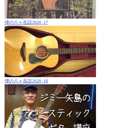
僕の八ヶ岳話2020 .17
僕の八ヶ岳話2020 .16