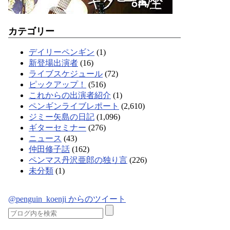
カテゴリー
デイリーペンギン
(1)
新登場出演者
(16)
ライブスケジュール
(72)
ピックアップ！
(516)
これからの出演者紹介
(1)
ペンギンライブレポート
(2,610)
ジミー矢島の日記
(1,096)
ギターセミナー
(276)
ニュース
(43)
仲田修子話
(162)
ペンマス丹沢亜郎の独り言
(226)
未分類
(1)
@penguin_koenji からのツイート