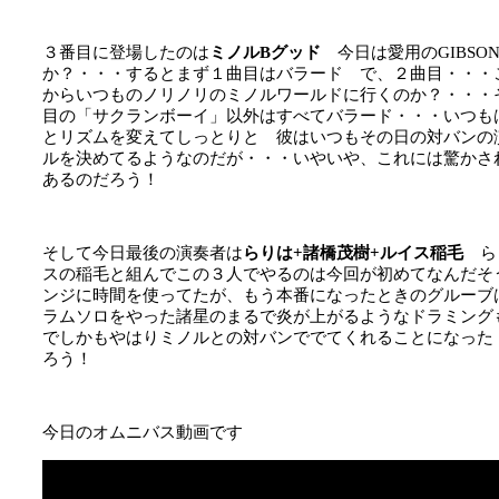
３番目に登場したのは
ミノルBグッド
今日は愛用のGIBS
か？・・・するとまず１曲目はバラード で、２曲目・・・
からいつものノリノリのミノルワールドに行くのか？・・・
目の「サクランボーイ」以外はすべてバラード・・・いつも
とリズムを変えてしっとりと 彼はいつもその日の対バンの
ルを決めてるようなのだが・・・いやいや、これには驚かさ
あるのだろう！
そして今日最後の演奏者は
らりは+諸橋茂樹+ルイス稲毛
ら
スの稲毛と組んでこの３人でやるのは今回が初めてなんだそ
ンジに時間を使ってたが、もう本番になったときのグルーブ
ラムソロをやった諸星のまるで炎が上がるようなドラミング
でしかもやはりミノルとの対バンででてくれることになった
ろう！
今日のオムニバス動画です