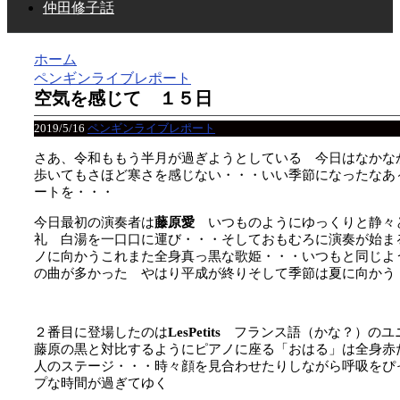
仲田修子話
ホーム
ペンギンライブレポート
空気を感じて １５日
2019/5/16
ペンギンライブレポート
さあ、令和ももう半月が過ぎようとしている 今日はなかな
歩いてもさほど寒さを感じない・・・いい季節になったなあ
ートを・・・
今日最初の演奏者は
藤原愛
いつものようにゆっくりと静々
礼 白湯を一口口に運び・・・そしておもむろに演奏が始ま
ノに向かうこれまた全身真っ黒な歌姫・・・いつもと同じよ
の曲が多かった やはり平成が終りそして季節は夏に向かう
２番目に登場したのは
LesPetits
フランス語（かな？）のユ
藤原の黒と対比するようにピアノに座る「おはる」は全身赤
人のステージ・・・時々顔を見合わせたりしながら呼吸をぴ
プな時間が過ぎてゆく