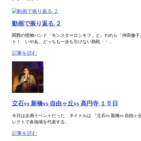
動画で振り返る.２
関西の怪物バンド「モンスターロシモフ」と」われら「仲田修子
ト！ いやあ、どっちも一歩も引けない熱戦・・...
記事を読む
立石vs 新橋vs 自由ヶ丘vs 高円寺 １５日
今日は企画イベントだった タイトルは 『立石vs 新橋vs 自由ヶ
レクトで各地域を代表する...
記事を読む