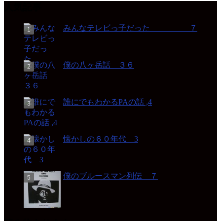
人気記事
みんなテレビっ子だった ７
僕の八ヶ岳話 ３６
誰にでもわかるPAの話 ,4
懐かしの６０年代 3
僕のブルースマン列伝 ７