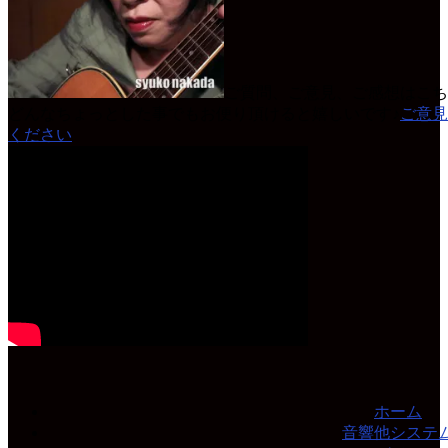
ご質問、ご意見、ご感想はこち
どんなちょっとした事でもお便り頂けると嬉しいです♪
ご意見
ください
ホーム
音響他システ