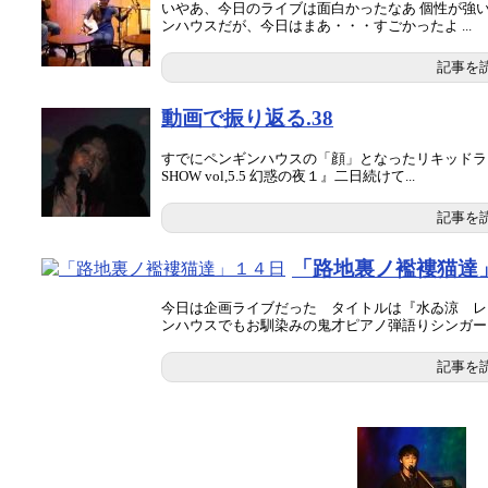
いやあ、今日のライブは面白かったなあ 個性が強
ンハウスだが、今日はまあ・・・すごかったよ ...
記事を
動画で振り返る.38
すでにペンギンハウスの「顔」となったリキッドライト
SHOW vol,5.5 幻惑の夜１』二日続けて...
記事を
「路地裏ノ襤褸猫達
今日は企画ライブだった タイトルは『水ゐ涼 レ
ンハウスでもお馴染みの鬼才ピアノ弾語りシンガー 水
記事を