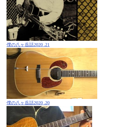
僕の八ヶ岳話2020 .21
僕の八ヶ岳話2020 .20