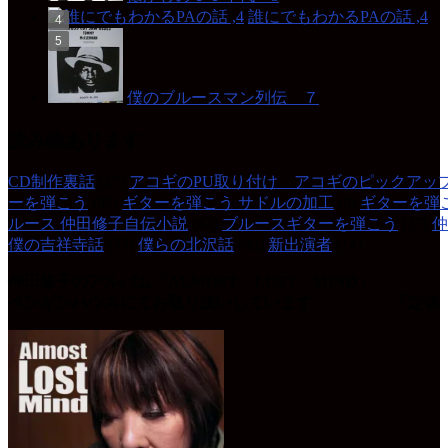
誰にでもわかるPAの話 ,4
僕のブルースマン列伝 ７
読み物あります
CD制作裏話
(27)
アコギのPU取り付け アコギのピックアッ
ーを弾こう
(87)
ギターを弾こう サドルの加工
(6)
ギターを弾
ルース 仲田修子自伝小説
(42)
ブルースギターを弾こう
(37)
仲
僕の吉祥寺話
(77)
僕らの北沢話
(49)
新出演者
(14)
仲田修子のアルバム「ALMOST LOST MIND」
ペンギンハウスにてお取り扱いしています 「定価 