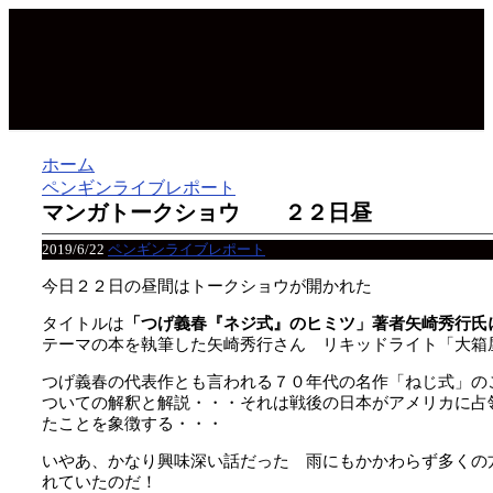
ホーム
ペンギンライブレポート
マンガトークショウ ２２日昼
2019/6/22
ペンギンライブレポート
今日２２日の昼間はトークショウが開かれた
タイトルは
「つげ義春『ネジ式』のヒミツ」著者矢崎秀行氏
テーマの本を執筆した矢崎秀行さん リキッドライト「大箱
つげ義春の代表作とも言われる７０年代の名作「ねじ式」の
ついての解釈と解説・・・それは戦後の日本がアメリカに占
たことを象徴する・・・
いやあ、かなり興味深い話だった 雨にもかかわらず多くの
れていたのだ！