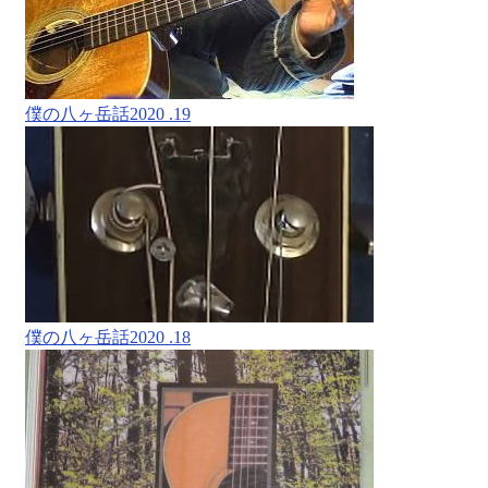
僕の八ヶ岳話2020 .19
僕の八ヶ岳話2020 .18