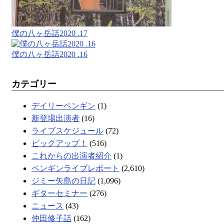
僕の八ヶ岳話2020 .17
僕の八ヶ岳話2020 .16
カテゴリー
デイリーペンギン
(1)
新登場出演者
(16)
ライブスケジュール
(72)
ピックアップ！
(516)
これからの出演者紹介
(1)
ペンギンライブレポート
(2,610)
ジミー矢島の日記
(1,096)
ギターセミナー
(276)
ニュース
(43)
仲田修子話
(162)