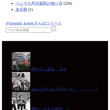
ペンマス丹沢亜郎の独り言
(226)
未分類
(1)
@penguin_koenji からのツイート
人気記事
僕の八ヶ岳話 ３６
みんなテレビっ子だった ７
懐かしの６０年代 3