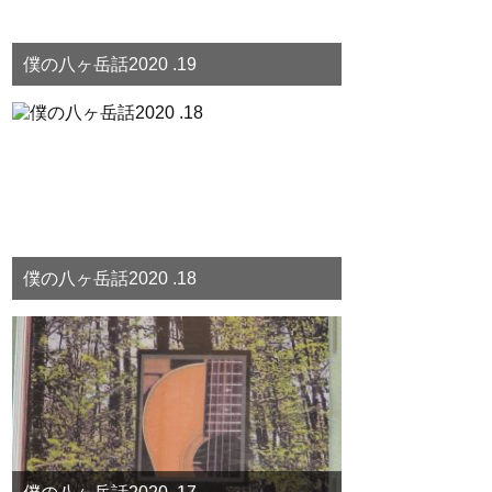
僕の八ヶ岳話2020 .19
僕の八ヶ岳話2020 .18