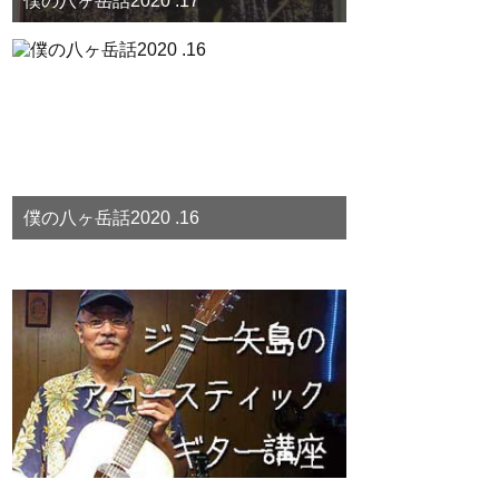
僕の八ヶ岳話2020 .17
僕の八ヶ岳話2020 .16