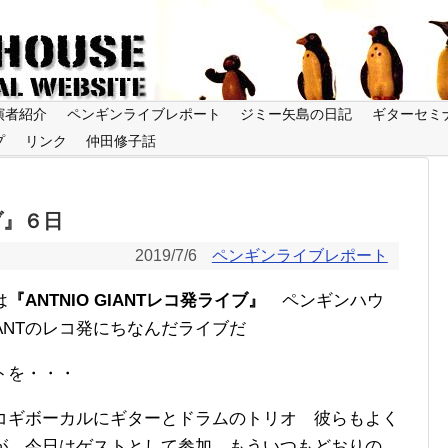
演者紹介
ペンギンライブレポート
ジミー矢島の日記
ギターセミ
プ
リンク
仲田修子話
イブ』６日
2019/7/6
ペンギンライブレポート
は
『ANTNIO GIANTレコ発ライブ』
ペンギンハウ
IANTのレコ発にちなんだライブだ
トを・・・
コギボーカルにギターとドラムのトリオ 彼らもよく
が、今日はゲストとして参加 もういつもどおりの