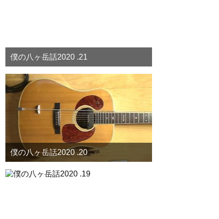
僕の八ヶ岳話2020 .21
僕の八ヶ岳話2020 .20