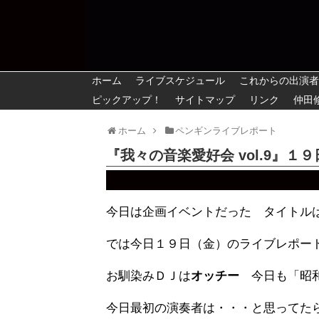
ホーム
ライブスケジュール
これからの出演者
ピックアップ！
サイトマップ
リンク
仲田
ホーム
ペンギンライブレポート
『我々の音楽愛好会 vol.9』１９
今日は企画イベントだった タイトル
では今日１９日（金）のライブレポー
お馴染みＤＪは
オッチー
今日も「昭
今日最初の演奏者は・・・と思ってた