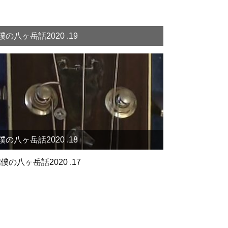
僕の八ヶ岳話2020 .19
僕の八ヶ岳話2020 .18