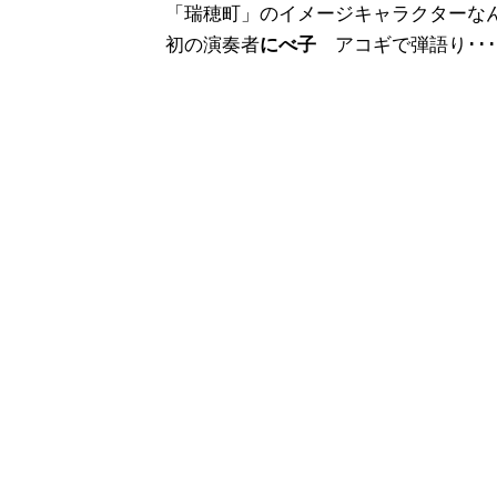
「瑞穂町」のイメージキャラクターなん
初の演奏者
にべ子
アコギで弾語り･･