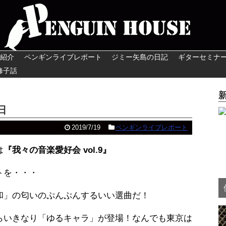
紹介
ペンギンライブレポート
ジミー矢島の日記
ギターセミナ
修子話
日
2019/7/19
ペンギンライブレポート
は
『我々の音楽愛好会 vol.9』
トを・・・
和」の匂いのぷんぷんするいい選曲だ！
らいきなり「ゆるキャラ」が登場！なんでも東京は