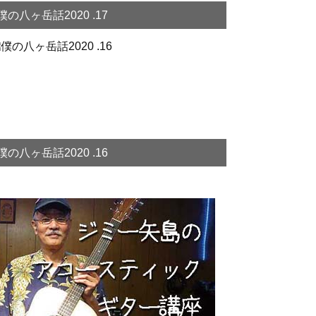
僕の八ヶ岳話2020 .17
僕の八ヶ岳話2020 .16