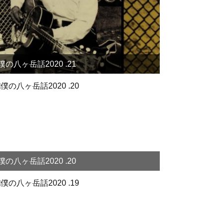
僕の八ヶ岳話2020 .21
僕の八ヶ岳話2020 .20