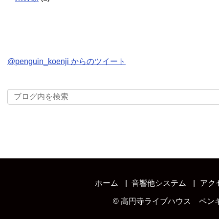
@penguin_koenji からのツイート
ホーム
音響他システム
アク
©
高円寺ライブハウス ペン