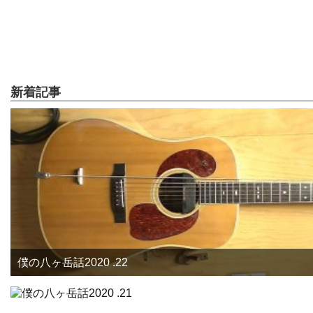
新着記事
僕の八ヶ岳話2020 .22