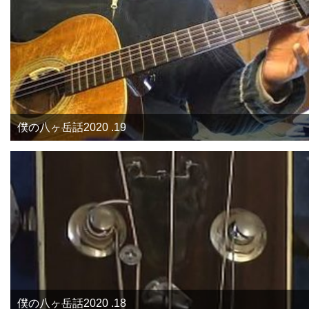
僕の八ヶ岳話2020 .19
僕の八ヶ岳話2020 .18