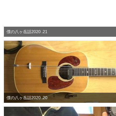
僕の八ヶ岳話2020 .21
僕の八ヶ岳話2020 .20