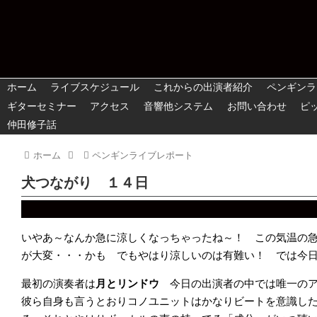
ホーム
ライブスケジュール
これからの出演者紹介
ペンギンラ
ギターセミナー
アクセス
音響他システム
お問い合わせ
ピ
仲田修子話
ホーム
ペンギンライブレポート
犬つながり １４日
いやあ～なんか急に涼しくなっちゃったね～！ この気温の
が大変・・・かも でもやはり涼しいのは有難い！ では今
最初の演奏者は
月とリンドウ
今日の出演者の中では唯一の
彼ら自身も言うとおりコノユニットはかなりビートを意識し