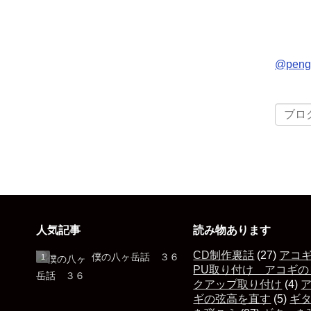
@pen
人気記事
読み物あります
CD制作裏話
(27)
アコ
僕の八ヶ岳話 ３６
PU取り付け アコギの
クアップ取り付け
(4)
ギの弦高を直す
(5)
ギ