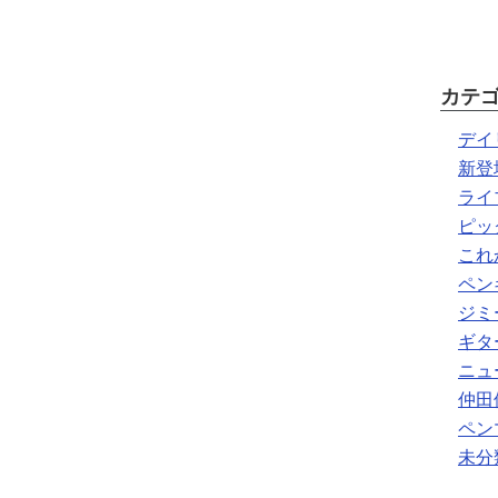
カテ
デイ
新登
ライ
ピッ
これ
ペン
ジミ
ギタ
ニュ
仲田
ペン
未分