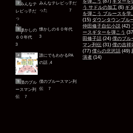
を弾こう
(87)
ギターを
みんなテレビっ子だ
う サドルの加工
(6)
ギ
った ７
を弾こう ブルースを学
(15)
ダウンタウンブル
仲田修子自伝小説
(42)
懐かしの６０年代
ースギターを弾こう
(3
3
田修子話
(24)
僕のブル
マン列伝
(31)
僕の吉祥
(77)
僕らの北沢話
(49)
誰にでもわかるPA
演者
(14)
の話 ,4
僕のブルースマン列
伝 ７