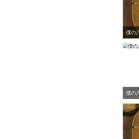
僕の八
僕の八