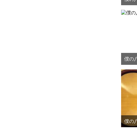
僕の八
僕の八