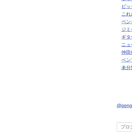
ピッ
これ
ペン
ジミ
ギタ
ニュ
仲田
ペン
未分
@pen