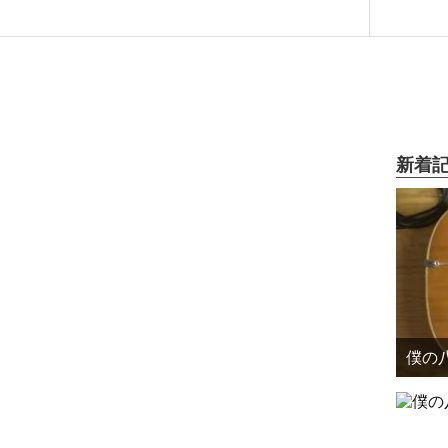
新着
僕の八