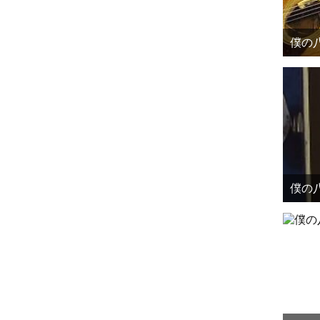
僕の八
僕の八