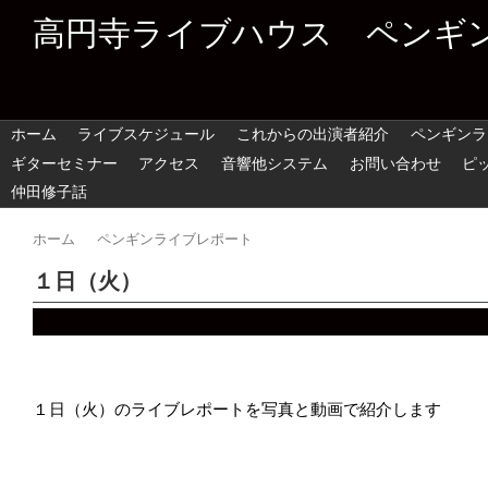
高円寺ライブハウス ペンギ
ホーム
ライブスケジュール
これからの出演者紹介
ペンギンラ
ギターセミナー
アクセス
音響他システム
お問い合わせ
ピ
仲田修子話
ホーム
ペンギンライブレポート
１日（火）
１日（火）のライブレポートを写真と動画で紹介します