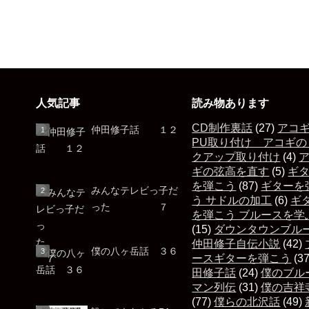
人気記事
読み物あります
CD制作裏話
(27)
アコ
仲田修子話 １２
PU取り付け アコギの
クアップ取り付け
(4)
ギの弦高を直す
(5)
ギ
を弾こう
(87)
ギターを
みんなテレビっ子だ
う サドルの加工
(6)
ギ
った ７
を弾こう ブルースを学
(15)
ダウンタウンブル
仲田修子自伝小説
(42)
僕の八ヶ岳話 ３６
ースギターを弾こう
(3
田修子話
(24)
僕のブル
マン列伝
(31)
僕の吉祥
(77)
僕らの北沢話
(49)