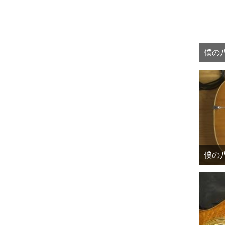
僕の八
僕の八