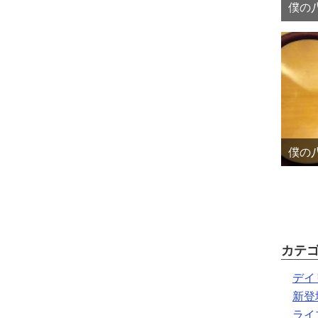
僕の八
僕の八
カテ
デイ
新登
ライ