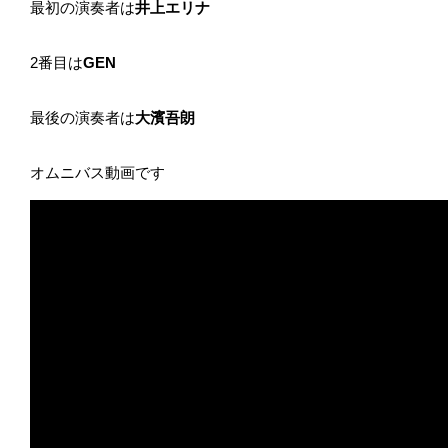
最初の演奏者は
井上エリナ
2番目は
GEN
最後の演奏者は
大濱吾朗
オムニバス動画です