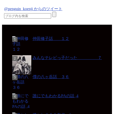
@penguin_koenji からのツイート
人気記事
仲田修子話 １２
みんなテレビっ子だった ７
僕の八ヶ岳話 ３６
誰にでもわかるPAの話 ,4