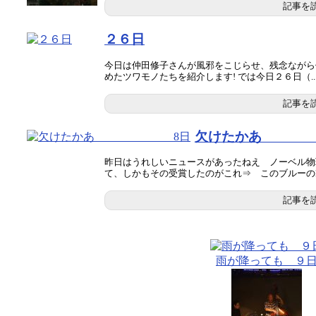
記事を
２６日
今日は仲田修子さんが風邪をこじらせ、残念ながら
めたツワモノたちを紹介します! では今日２６日（..
記事を
欠けたかあ
昨日はうれしいニュースがあったねえ ノーベル物
て、しかもその受賞したのがこれ⇒ このブルーのLED
記事を
雨が降っても ９