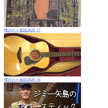
僕の八ヶ岳話2020 .17
僕の八ヶ岳話2020 .16