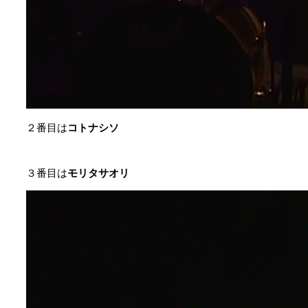
２番目は
コトナシソ
３番目は
モリタサオリ