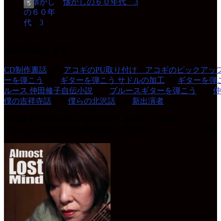
懐かしの６０年代 3
読み物あります
CD制作裏話
(27)
アコギのPU取り付け アコギのピックアッ
ーを弾こう
(87)
ギターを弾こう サドルの加工
(6)
ギターを弾
ルース 仲田修子自伝小説
(42)
ブルースギターを弾こう
(37)
仲
僕の吉祥寺話
(77)
僕らの北沢話
(49)
新出演者
(14)
仲田修子のアルバム「ALMOST LOST MIND」
ペンギンハウスにてお取り扱いしています 「定価 