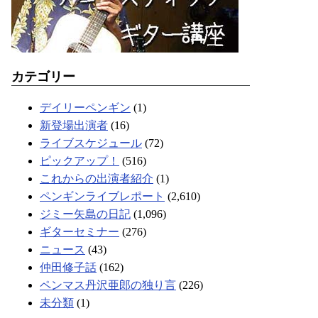
カテゴリー
デイリーペンギン
(1)
新登場出演者
(16)
ライブスケジュール
(72)
ピックアップ！
(516)
これからの出演者紹介
(1)
ペンギンライブレポート
(2,610)
ジミー矢島の日記
(1,096)
ギターセミナー
(276)
ニュース
(43)
仲田修子話
(162)
ペンマス丹沢亜郎の独り言
(226)
未分類
(1)