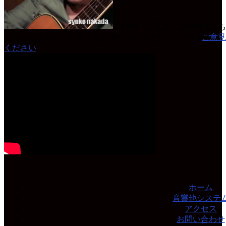
ご質問、ご意見、ご感想はこち
どんなちょっとした事でもお便り頂けると嬉しいです♪
ご意見
ください
ホーム
音響他システ
アクセス
お問い合わせ