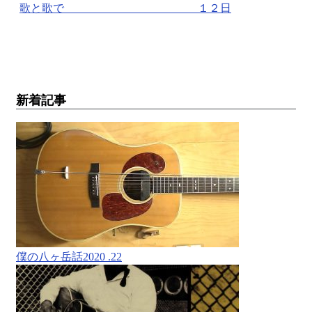
歌と歌で １２日
新着記事
僕の八ヶ岳話2020 .22