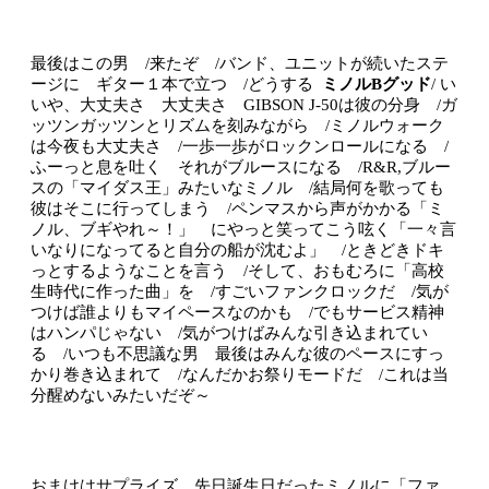
最後はこの男 /来たぞ /バンド、ユニットが続いたステ
ージに ギター１本で立つ /どうする
ミノルBグッド
/ い
いや、大丈夫さ 大丈夫さ GIBSON J-50は彼の分身 /ガ
ッツンガッツンとリズムを刻みながら /ミノルウォーク
は今夜も大丈夫さ /一歩一歩がロックンロールになる /
ふーっと息を吐く それがブルースになる /R&R,ブルー
スの「マイダス王」みたいなミノル /結局何を歌っても
彼はそこに行ってしまう /ペンマスから声がかかる「ミ
ノル、ブギやれ～！」 にやっと笑ってこう呟く「一々言
いなりになってると自分の船が沈むよ」 /ときどきドキ
っとするようなことを言う /そして、おもむろに「高校
生時代に作った曲」を /すごいファンクロックだ /気が
つけば誰よりもマイペースなのかも /でもサービス精神
はハンパじゃない /気がつけばみんな引き込まれてい
る /いつも不思議な男 最後はみんな彼のペースにすっ
かり巻き込まれて /なんだかお祭りモードだ /これは当
分醒めないみたいだぞ～
おまけはサプライズ 先日誕生日だったミノルに「ファ