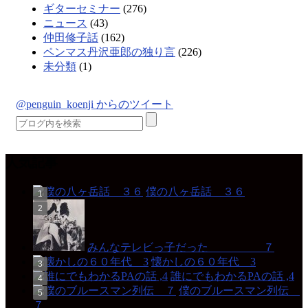
ギターセミナー
(276)
ニュース
(43)
仲田修子話
(162)
ペンマス丹沢亜郎の独り言
(226)
未分類
(1)
@penguin_koenji からのツイート
人気記事
僕の八ヶ岳話 ３６
みんなテレビっ子だった ７
懐かしの６０年代 3
誰にでもわかるPAの話 ,4
僕のブルースマン列伝
７