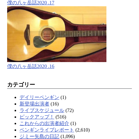
僕の八ヶ岳話2020 .17
僕の八ヶ岳話2020 .16
カテゴリー
デイリーペンギン
(1)
新登場出演者
(16)
ライブスケジュール
(72)
ピックアップ！
(516)
これからの出演者紹介
(1)
ペンギンライブレポート
(2,610)
ジミー矢島の日記
(1,096)