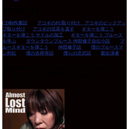
読み物あります
CD制作裏話
(27)
アコギのPU取り付け アコギのピックアッ
プ取り付け
(4)
アコギの弦高を直す
(5)
ギターを弾こう
(87)
ギターを弾こう サドルの加工
(6)
ギターを弾こう ブルース
を学ぶ
(15)
ダウンタウンブルース 仲田修子自伝小説
(42)
ブ
ルースギターを弾こう
(37)
仲田修子話
(24)
僕のブルースマ
ン列伝
(31)
僕の吉祥寺話
(77)
僕らの北沢話
(49)
新出演者
(14)
仲田修子のアルバム「ALMOST LOST MIND」
ペンギンハウスにてお取り扱いしています 「定
価 ２０００円」