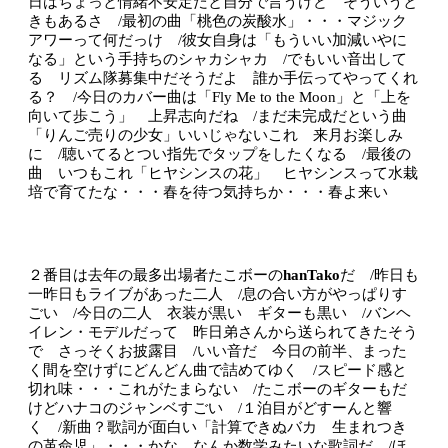
日はちょっと情緒不安定だと自分で言うけど そういうと
きもあるさ /最初の曲「桃色の炭酸水」・・・マジック
アワーって何だっけ /彼女自身は「もういい加減いやに
なる」という手持ちのシャカシャカ /でもいい音出して
る リズム隊募集中だそうだよ 誰か手伝ってやってくれ
る？ /今日のカバー曲は「Fly Me to the Moon」と「上を
向いて歩こう」 上昇志向だね /まだ未完成だという曲
「りんご売りの少女」いいじゃないこれ 来月お楽しみ
に /聴いてるとつい指先でタップをしたくなる /最後の
曲 いつもこれ「ヒヤシンスの花」 ヒヤシンスって水栽
培で育てたな・・・春を待つ気持ちか・・・春よ来い
２番目は去年の最多出場者たこボーの
hanTako
だ /昨日も
一昨日もライブがあった二人 /息の合い方がやっぱりす
ごい /今日の二人 衣装が黒い ギターも黒い /バンヘ
イレン・モデルだって 昨日弟さんから送られてきたそう
で さっそくお披露目 /いい音だ 今日の前半、まった
く間を空けずにどんどん曲で詰めてゆく /スピード感と
切れ味・・・これがたまらない /たこボーのギターもだ
けどハナコのジャンベすごい /１泊目がどすーんと響
く /新曲？歌詞が面白い「計算できぬバカ 生まれつき
の革命児」・・・かな なんか数学みたいな歌詞だ /ほ