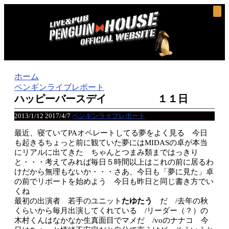
ホーム
ペンギンライブレポート
ハッピーバースデイ １１日
2013/1/12
2017/4/7
ペンギンライブレポート
最近、寝ていてPAオペレートしてる夢をよく見る 今日
も起きるちょっと前に観ていた夢にはMIDASの卓が本当
にリアルに出てきた ちゃんとつまみ類まではっきり
と・・・考えてみれば毎日５時間以上はこれの前に居るわ
けだから無理もないか・・・さあ、今日も「夢に見た」卓
の前でリポートを始めよう 今日も昨日と同じ書き方でい
くね
最初の出演者 若手のユニット
たゆたう
だ /去年の秋
くらいから毎月出演してくれている /リーダー（？）の
木村くんはなかなか生真面目でマメだ /voのナナコ 今