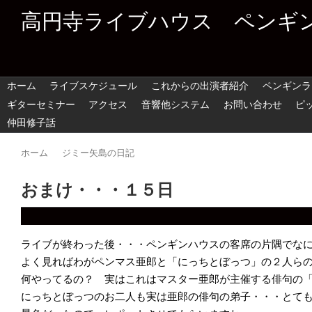
高円寺ライブハウス ペンギ
ホーム
ライブスケジュール
これからの出演者紹介
ペンギンラ
ギターセミナー
アクセス
音響他システム
お問い合わせ
ピ
仲田修子話
ホーム
ジミー矢島の日記
おまけ・・・１５日
ライブが終わった後・・・ペンギンハウスの客席の片隅でな
よく見ればわがペンマス亜郎と「にっちとぼっつ」の２人ら
何やってるの？ 実はこれはマスター亜郎が主催する俳句の
にっちとぼっつのお二人も実は亜郎の俳句の弟子・・・とて