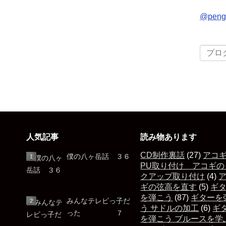
@pen
人気記事
読み物あります
CD制作裏話
(27)
アコ
僕の八ヶ岳話 ３６
PU取り付け アコギの
クアップ取り付け
(4)
ギの弦高を直す
(5)
ギ
を弾こう
(87)
ギターを
みんなテレビっ子だ
う サドルの加工
(6)
ギ
った ７
を弾こう ブルースを学