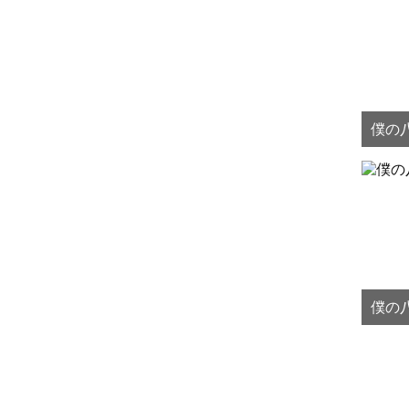
僕の八
僕の八