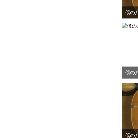
僕の八
僕の八
僕の八