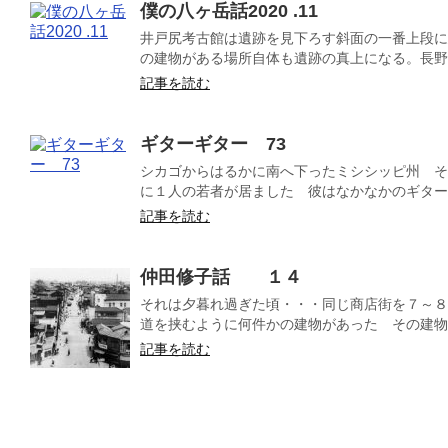
僕の八ヶ岳話2020 .11
井戸尻考古館は遺跡を見下ろす斜面の一番上段に
の建物がある場所自体も遺跡の真上になる。長野や
記事を読む
ギターギター 73
シカゴからはるかに南へ下ったミシシッピ州 そ
に１人の若者が居ました 彼はなかなかのギターの
記事を読む
仲田修子話 １４
それは夕暮れ過ぎた頃・・・同じ商店街を７～８
道を挟むように何件かの建物があった その建物の
記事を読む