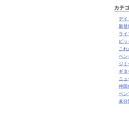
カテ
デイ
新登
ライ
ピッ
これ
ペン
ジミ
ギタ
ニュ
仲田
ペン
未分