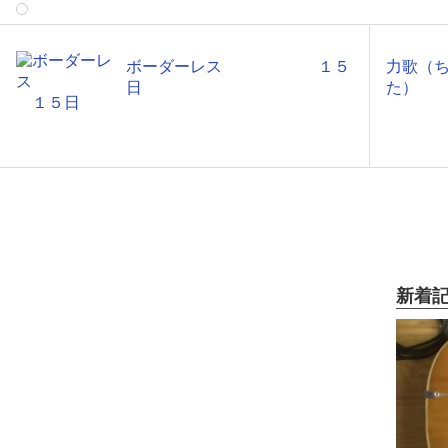
ボーダーレス １５
力歌（
日
た）
新着