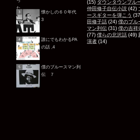
(15)
ダウンタウンブル
仲田修子自伝小説
(42)
懐かしの６０年代
ースギターを弾こう
(3
3
田修子話
(24)
僕のブル
マン列伝
(31)
僕の吉祥
(77)
僕らの北沢話
(49)
誰にでもわかるPA
演者
(14)
の話 ,4
僕のブルースマン列
伝 ７