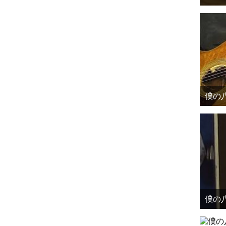
僕の八
僕の八