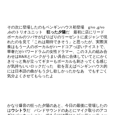
その次に登場したのもペンギンハウス初登場 g/vo ,g/vo
,dsのトリオユニット
狂った夕陽
だ 最初に店にリード
ボーカルのツバサがばりばりのリーゼントに皮ジャンで現
れたのを見て「これは期待できそう」と思ったが、実際演
奏はもう一人のボーカルがハードコアっぽいテイストで、
華奢だがパワードラムの女性ドラマー、この３人の組み合
わせはR&Rとパンクがうまい具合に合体していてとにかく
きりっと角が立ってギターもボーカルも刺さってくる感じ
が気持ちいいロックだった 欲を言えばペンギンハウス的
には日本語の曲がもう少し欲しかったかなあ でもすごく
気分よくさせてもらったよ
かなり爆音の狂った夕陽のあと、今日の最後に登場したの
は
ウシトラ
だ バンドサウンドのあとにマイク取りのアコ