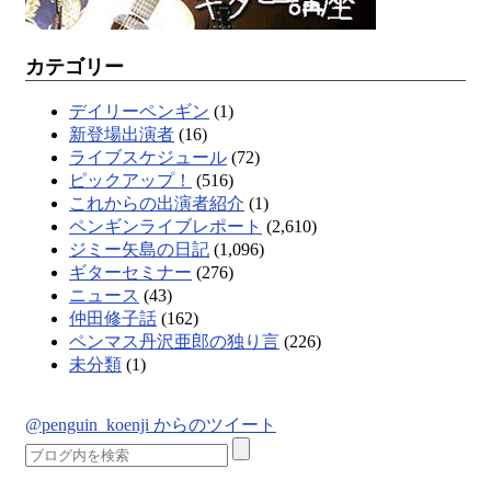
カテゴリー
デイリーペンギン
(1)
新登場出演者
(16)
ライブスケジュール
(72)
ピックアップ！
(516)
これからの出演者紹介
(1)
ペンギンライブレポート
(2,610)
ジミー矢島の日記
(1,096)
ギターセミナー
(276)
ニュース
(43)
仲田修子話
(162)
ペンマス丹沢亜郎の独り言
(226)
未分類
(1)
@penguin_koenji からのツイート