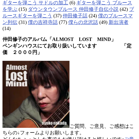
ギターを弾こう サドルの加工
(6)
ギターを弾こう ブルース
を学ぶ
(15)
ダウンタウンブルース 仲田修子自伝小説
(42)
ブ
ルースギターを弾こう
(37)
仲田修子話
(24)
僕のブルースマ
ン列伝
(31)
僕の吉祥寺話
(77)
僕らの北沢話
(49)
新出演者
(14)
仲田修子のアルバム「ALMOST LOST MIND」
ペンギンハウスにてお取り扱いしています 「定
価 ２０００円」
ご質問、ご意見、ご感想はこ
ちらの↓フォームよりお願いします。