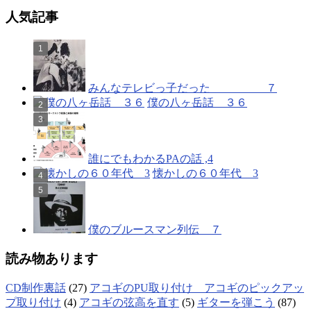
人気記事
みんなテレビっ子だった ７
僕の八ヶ岳話 ３６
誰にでもわかるPAの話 ,4
懐かしの６０年代 3
僕のブルースマン列伝 ７
読み物あります
CD制作裏話
(27)
アコギのPU取り付け アコギのピックアッ
プ取り付け
(4)
アコギの弦高を直す
(5)
ギターを弾こう
(87)