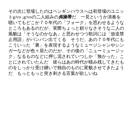
その次に登場したのはペンギンハウスへは初登場のユニッ
トg/vo ,g/voの二人組みの
貞操帯
だ 一見というか演奏を
聴いてもどこか７０年代の「フォーク」を思わせるような
ところもあるのだが、実際ちょっと頼りなさそうな二人の
風貌は「そうなのかなあ」と思わせつつ歌詞には「放送禁
止用語」がバンバン出てくる そうだ、あの７０年代にも
こういった「裏」を表現するようなミュージシャンやシン
ガーなどが色々居たのだが、その後の「ニューミュージッ
ク」なるものなどに押し流されていつしか「無かった」こ
とにされていたんだ 彼らはあの時代が積み残してきたも
のをしっかり受け継いで独自のものに変貌させてきたよう
だ もっともっと突き刺さる言葉が欲しいね