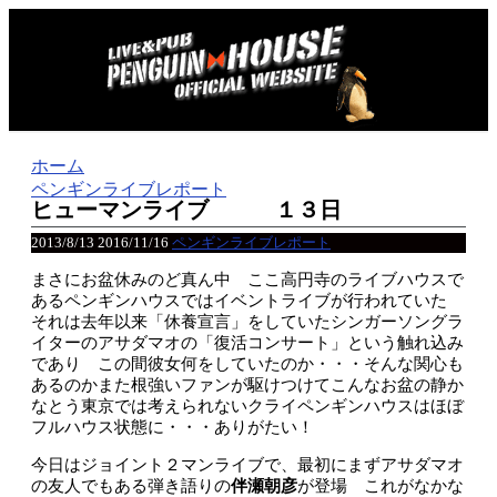
ホーム
ペンギンライブレポート
ヒューマンライブ １３日
2013/8/13
2016/11/16
ペンギンライブレポート
まさにお盆休みのど真ん中 ここ高円寺のライブハウスで
あるペンギンハウスではイベントライブが行われていた
それは去年以来「休養宣言」をしていたシンガーソングラ
イターのアサダマオの「復活コンサート」という触れ込み
であり この間彼女何をしていたのか・・・そんな関心も
あるのかまた根強いファンが駆けつけてこんなお盆の静か
なとう東京では考えられないクライペンギンハウスはほぼ
フルハウス状態に・・・ありがたい！
今日はジョイント２マンライブで、最初にまずアサダマオ
の友人でもある弾き語りの
伴瀬朝彦
が登場 これがなかな