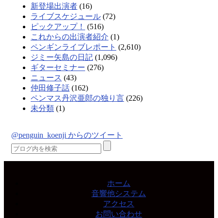
新登場出演者
(16)
ライブスケジュール
(72)
ピックアップ！
(516)
これからの出演者紹介
(1)
ペンギンライブレポート
(2,610)
ジミー矢島の日記
(1,096)
ギターセミナー
(276)
ニュース
(43)
仲田修子話
(162)
ペンマス丹沢亜郎の独り言
(226)
未分類
(1)
@penguin_koenji からのツイート
ホーム
音響他システム
アクセス
お問い合わせ