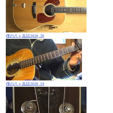
僕の八ヶ岳話2020 .20
僕の八ヶ岳話2020 .19