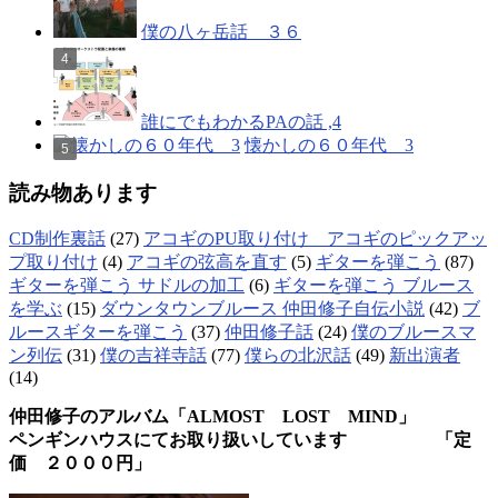
僕の八ヶ岳話 ３６
誰にでもわかるPAの話 ,4
懐かしの６０年代 3
読み物あります
CD制作裏話
(27)
アコギのPU取り付け アコギのピックアッ
プ取り付け
(4)
アコギの弦高を直す
(5)
ギターを弾こう
(87)
ギターを弾こう サドルの加工
(6)
ギターを弾こう ブルース
を学ぶ
(15)
ダウンタウンブルース 仲田修子自伝小説
(42)
ブ
ルースギターを弾こう
(37)
仲田修子話
(24)
僕のブルースマ
ン列伝
(31)
僕の吉祥寺話
(77)
僕らの北沢話
(49)
新出演者
(14)
仲田修子のアルバム「ALMOST LOST MIND」
ペンギンハウスにてお取り扱いしています 「定
価 ２０００円」