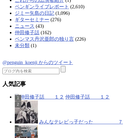
これからの出演者紹介
(1)
ペンギンライブレポート
(2,610)
ジミー矢島の日記
(1,096)
ギターセミナー
(276)
ニュース
(43)
仲田修子話
(162)
ペンマス丹沢亜郎の独り言
(226)
未分類
(1)
@penguin_koenji からのツイート
人気記事
仲田修子話 １２
みんなテレビっ子だった ７