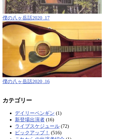
僕の八ヶ岳話2020 .17
僕の八ヶ岳話2020 .16
カテゴリー
デイリーペンギン
(1)
新登場出演者
(16)
ライブスケジュール
(72)
ピックアップ！
(516)