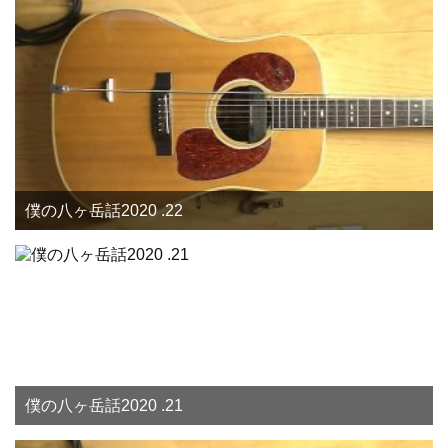
僕の八ヶ岳話2020 .22
僕の八ヶ岳話2020 .21