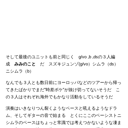
そして最後のユニットも前と同じく g/vo ,b ,dsの３人編
成
みみのこと
だ スズキジュンゾ(g/vo）シムラ（ds）
ニシムラ（b）
なんでも３人とも数日前にヨーロッパなどのツアーから帰っ
てきたばかりでまだ”時差ボケ”が抜け切ってないそうだ こ
の３人はそれぞれ海外でもかなり活動をしているそうだ
演奏はいきなりつん裂くようなベースと吼えるようなドラ
ム、そしてギターの音で始まる とくにここのベーシストニ
シムラのベースはちょっと常識では考えつかないような凄ま