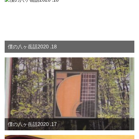
僕の八ヶ岳話2020 .18
僕の八ヶ岳話2020 .17