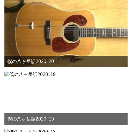
僕の八ヶ岳話2020 .20
僕の八ヶ岳話2020 .19