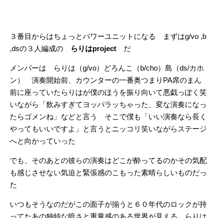
３番目からはちょっとパワーユニットになる まずはg/vo ,b
,dsの３人編成の
らりはproject
だ
メンバーは らりは（g/vo）どろんこ（b/cho）島（ds/カホ
ン） 演奏開始前、カウンターの一番奥つまりPA席のまん
前に座っていたらりはが僕のほうを振り向いて悪戯っぽく笑
いながら「飲みすぎてヨッパラッちゃった、変な演奏になっ
たらゴメンね」などと言う そこで僕も「いい演奏なら長く
やってもいいですよ」と言うとニッコリ笑いながらステージ
へと向かっていった
でも、そのあとの彼らの演奏はどこが酔ってるのかその気配
も感じさせない気迫と緊張感のこもった素晴らしいものだっ
た
いつもそうなのだがこの面子が揃うと６０年代のロックが持
ってたあの独特な暗さと重量感のある世界が見える らりは