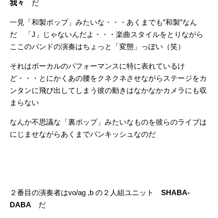
我々
だ
一見「和製ポップ」みたいな・・・あくまでも”和製”なん
だ 「J」じゃないんだよ・・・楽曲スタイルをとりながら
ここのバンドの演奏はちょっと「変態」っぽい（笑）
それはボーカルのパフォーマンスに特に表れているけ
ど・・・とにかくあの腰をクネクネさせながらステージをカ
ンタンに飛び出してしまう彼の動きはなかなかカメラにも収
まらない
なんか不思議な「裏ポップ」みたいなものを彼らのライブは
にじませながらあくまでパンキッシュなのだ
２番目の演奏者はvo/ag ,b の２人組ユニット
SHABA-
DABA
だ