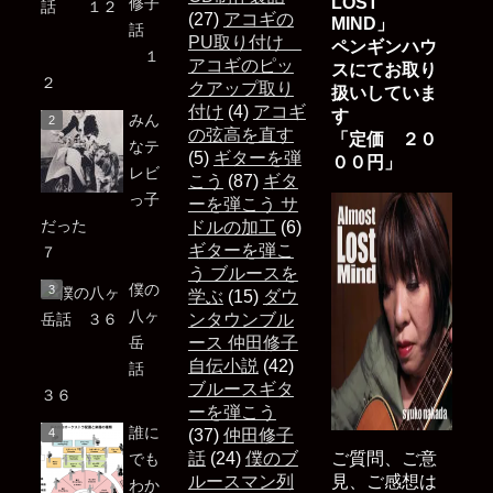
LOST
修子
(27)
アコギの
MIND」
話
PU取り付け
ペンギンハウ
１
アコギのピッ
スにてお取り
２
クアップ取り
扱いしていま
付け
(4)
アコギ
す
みん
の弦高を直す
「定価 ２０
なテ
(5)
ギターを弾
００円」
レビ
こう
(87)
ギタ
っ子
ーを弾こう サ
だった
ドルの加工
(6)
ギターを弾こ
７
う ブルースを
僕の
学ぶ
(15)
ダウ
八ヶ
ンタウンブル
岳
ース 仲田修子
自伝小説
(42)
話
ブルースギタ
３６
ーを弾こう
誰に
(37)
仲田修子
話
(24)
僕のブ
ご質問、ご意
でも
ルースマン列
見、ご感想は
わか