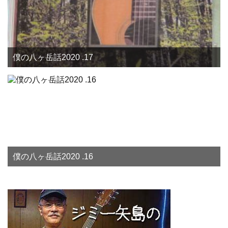
僕の八ヶ岳話2020 .17
僕の八ヶ岳話2020 .16