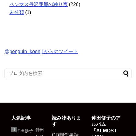
ペンマス丹沢亜郎の独り言
(226)
未分類
(1)
@penguin_koenji からのツイート
人気記事
読み物ありま
仲田修子のア
す
ルバム
仲田
「ALMOST
CD制作裏話