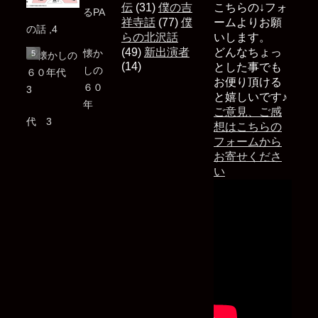
伝
(31)
僕の吉
こちらの↓フォ
るPA
祥寺話
(77)
僕
ームよりお願
の話 ,4
らの北沢話
いします。
(49)
新出演者
どんなちょっ
懐か
(14)
とした事でも
しの
お便り頂ける
６０
と嬉しいです♪
年
ご意見、ご感
代 3
想はこちらの
フォームから
お寄せくださ
い