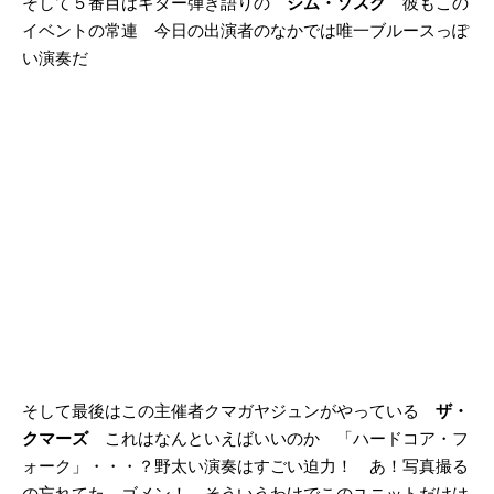
そして５番目はギター弾き語りの
シム・ソスク
彼もこの
イベントの常連 今日の出演者のなかでは唯一ブルースっぽ
い演奏だ
そして最後はこの主催者クマガヤジュンがやっている
ザ・
クマーズ
これはなんといえばいいのか 「ハードコア・フ
ォーク」・・・？野太い演奏はすごい迫力！ あ！写真撮る
の忘れてた ゴメン！ そういうわけでこのユニットだけは