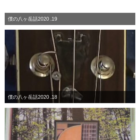
僕の八ヶ岳話2020 .19
僕の八ヶ岳話2020 .18