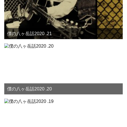
僕の八ヶ岳話2020 .21
僕の八ヶ岳話2020 .20