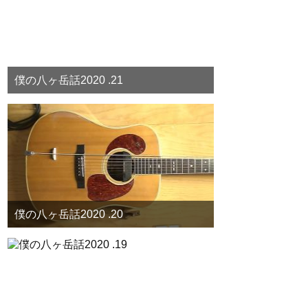
僕の八ヶ岳話2020 .21
僕の八ヶ岳話2020 .20