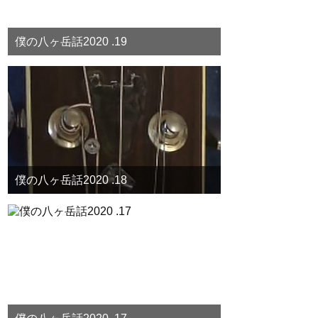
僕の八ヶ岳話2020 .19
僕の八ヶ岳話2020 .18