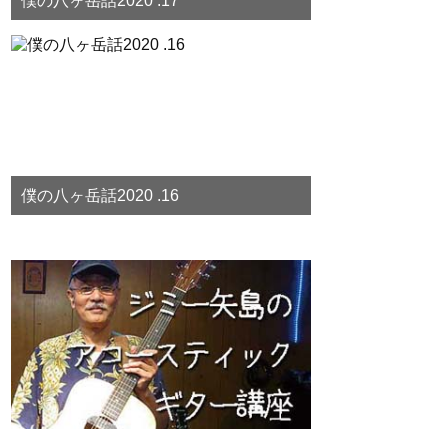
僕の八ヶ岳話2020 .17
僕の八ヶ岳話2020 .16