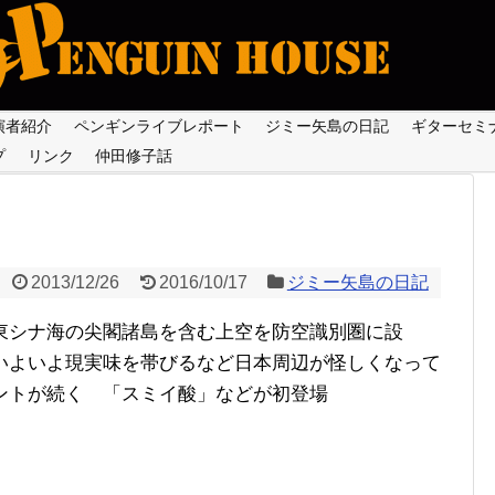
演者紹介
ペンギンライブレポート
ジミー矢島の日記
ギターセミ
プ
リンク
仲田修子話
2013/12/26
2016/10/17
ジミー矢島の日記
東シナ海の尖閣諸島を含む上空を防空識別圏に設
いよいよ現実味を帯びるなど日本周辺が怪しくなって
ントが続く 「スミイ酸」などが初登場