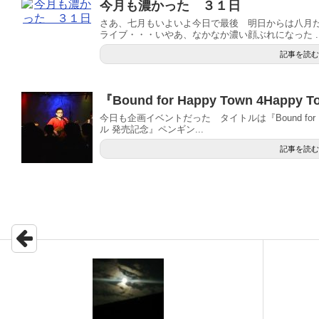
今月も濃かった ３１日
さあ、七月もいよいよ今日で最後 明日からは八月
ライブ・・・いやあ、なかなか濃い顔ぶれになった ..
記事を読む
『Bound for Happy Town 4Happy
今日も企画イベントだった タイトルは『Bound for Happ
ル 発売記念』ペンギン...
記事を読む