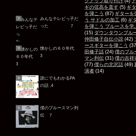
クアップ取り付け
(4)
ギの弦高を直す
(5)
ギ
を弾こう
(87)
ギターを
みんなテレビっ子だ
う サドルの加工
(6)
ギ
った ７
を弾こう ブルースを学
(15)
ダウンタウンブル
仲田修子自伝小説
(42)
ースギターを弾こう
(3
懐かしの６０年代
田修子話
(24)
僕のブル
3
マン列伝
(31)
僕の吉祥
(77)
僕らの北沢話
(49)
演者
(14)
誰にでもわかるPA
の話 ,4
僕のブルースマン列
伝 ７