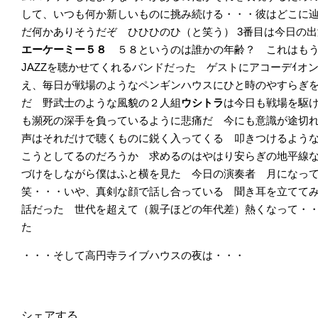
して、いつも何か新しいものに挑み続ける・・・彼はどこに
だ何かありそうだぞ ひひひのひ（と笑う）
3番目は今日の
エーケーミー５８
５８というのは誰かの年齢？ これはも
JAZZを聴かせてくれるバンドだった ゲストにアコーデｲオ
え、毎日が戦場のようなペンギンハウスにひと時のやすらぎ
だ 野武士のような風貌の２人組
ウシ
トラ
は今日も戦場を駆
も瀕死の深手を負っているように悲痛だ 今にも意識が途切
声はそれだけで聴くものに鋭く入ってくる 叩きつけるよう
こうとしてるのだろうか 求めるのはやはり安らぎの地平線
づけをしながら僕はふと横を見た 今日の演奏者 月に
なっ
笑・・・いや、真剣な顔で話し合っている 聞き耳を立てて
話だった 世代を超えて（親子ほどの年代差）熱くなって・
た
・・・そして高円寺ライブハウスの夜は・・・
シェアする