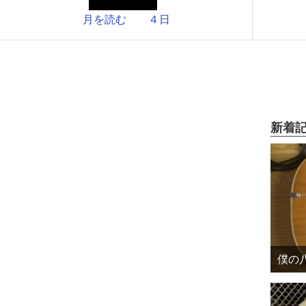
月を読む ４日
新着
僕の八