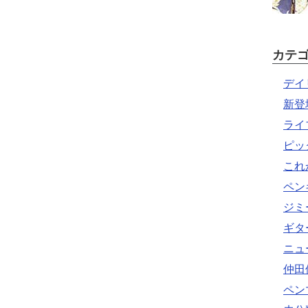
カテ
デイ
新登
ライ
ピッ
これ
ペン
ジミ
ギタ
ニュ
仲田
ペン