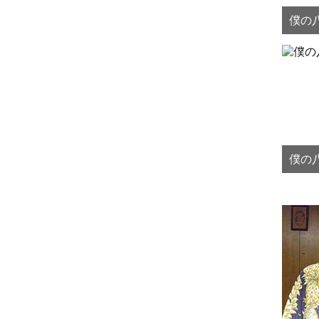
僕の八
僕の八