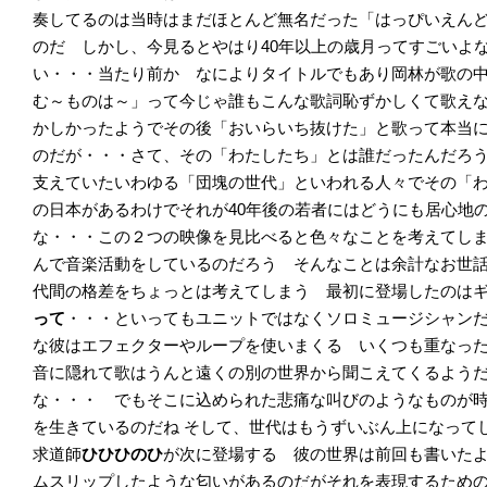
奏してるのは当時はまだほとんど無名だった「はっぴいえん
のだ しかし、今見るとやはり40年以上の歳月ってすごいよ
い・・・当たり前か なによりタイトルでもあり岡林が歌の
む～ものは～」って今じゃ誰もこんな歌詞恥ずかしくて歌え
かしかったようでその後「おいらいち抜けた」と歌って本当
のだが・・・さて、その「わたしたち」とは誰だったんだろ
支えていたいわゆる「団塊の世代」といわれる人々でその「
の日本があるわけでそれが40年後の若者にはどうにも居心地
な・・・この２つの映像を見比べると色々なことを考えてし
んで音楽活動をしているのだろう そんなことは余計なお世
代間の格差をちょっとは考えてしまう 最初に登場したのは
って
・・・といってもユニットではなくソロミュージシャン
な彼はエフェクターやループを使いまくる いくつも重なっ
音に隠れて歌はうんと遠くの別の世界から聞こえてくるよう
な・・・ でもそこに込められた悲痛な叫びのようなものが
を生きているのだね
そして、世代はもうずいぶん上になって
求道師
ひひひのひ
が次に登場する 彼の世界は前回も書いた
ムスリップしたような匂いがあるのだがそれを表現するため