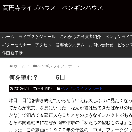
高円寺ライブハウス ペンギンハウス
ホーム
ライブスケジュール
これからの出演者紹介
ペンギンライ
ギターセミナー
アクセス
音響他システム
お問い合わせ
ピック
仲田修子話
ホーム
ペンギンライブレポート
何を望む？ 5日
2012/6/6
2016/8/7
ペンギンライブレポート
昨日、日記を書き終えてからそういえば久しぶりに見たくなって
てからが東京」を見にいった なんか彼は出てきたばかりの頃
かな）で初めて友部正人を見たときのようなインパクトがあ
とその関連動画になぜか岡林信康の「私たちの
望むものは」
まった この動画は１９７０年の伝説の「中津川フォークジ