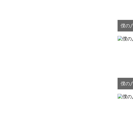
僕の八
僕の八