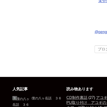
未分
@pen
人気記事
読み物あります
CD制作裏話
(27)
アコ
僕の八ヶ岳話 ３６
PU取り付け アコギの