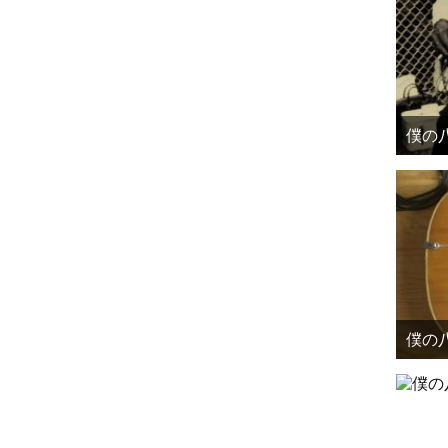
僕の八
僕の八