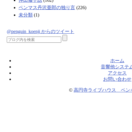
仲田修子話
(162)
ペンマス丹沢亜郎の独り言
(226)
未分類
(1)
@penguin_koenji からのツイート
ホーム
音響他システ
アクセス
お問い合わせ
©
高円寺ライブハウス ペン