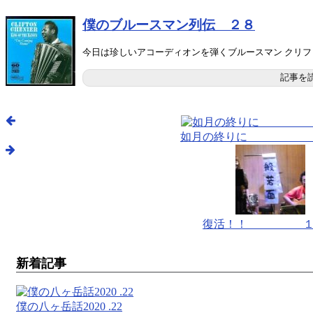
僕のブルースマン列伝 ２８
今日は珍しいアコーディオンを弾くブルースマン クリフトン・シェニエ 
記事を
如月の終りに 
復活！！ １
新着記事
僕の八ヶ岳話2020 .22