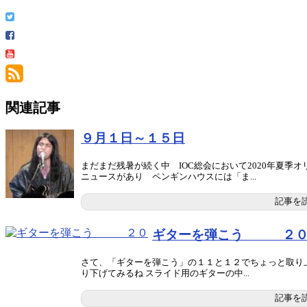
関連記事
９月１日～１５日
まだまだ残暑が続く中 IOC総会において2020年夏季
ニュースがあり ペンギンハウスには「ま...
記事を
ギターを弾こう ２
さて、「ギターを弾こう」の１１と１２でちょっと取り
り下げてみるね スライド用のギターの中...
記事を