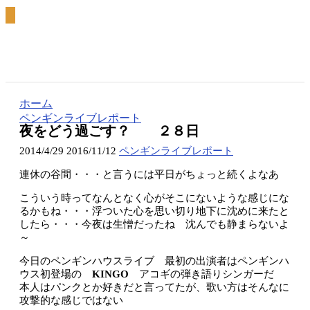
ホーム
ペンギンライブレポート
夜をどう過ごす？ ２８日
2014/4/29
2016/11/12
ペンギンライブレポート
連休の谷間・・・と言うには平日がちょっと続くよなあ
こういう時ってなんとなく心がそこにないような感じにな
るかもね・・・浮ついた心を思い切り地下に沈めに来たと
したら・・・今夜は生憎だったね 沈んでも静まらないよ
～
今日のペンギンハウスライブ 最初の出演者はペンギンハ
ウス初登場の
KINGO
アコギの弾き語りシンガーだ
本人はパンクとか好きだと言ってたが、歌い方はそんなに
攻撃的な感じではない