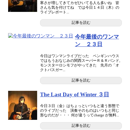
寒さが増してきてカゼひいてる人も多いね 皆
さんも気を付けてね では今日１４日（木）の
ライブレポート...
記事を読む
今年最後のワンマ
ン ２３日
今日はワンマンライブだった ペンギンハウス
ではもうおなじみの関西スーパーＲ＆Ｒバンド,
モンスターロシモフがやってきた 先月の「オ
クトパスガー...
記事を読む
The Last Day of Winter ３日
今日３日（金）はちょっといつもと違う形態で
のライブだった 演奏そのものはいつもと同じ
形なのだが・・・ 何が違うってcharge が無料...
記事を読む