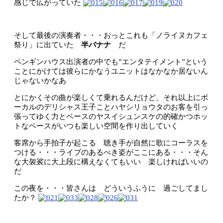
感じで広がっていた
そして最後の演奏者・・・おっとこれも「ノライヌカフェ
祭り」に出ていた
半バナナ
だ
ペンギンハウス出演者の中でも”エンタテイメント”という
ことにかけては彼らにかなうユニットはなかなか居ないん
じゃないかなあ
とにかくその曲が楽しくて乗れるんだけど、それ以上にボ
ーカルのデリシャス王子ことハヤシリョウタのお客を引っ
張ってゆく力とベースのヤスイシュンスケの的確かつホッ
トなベースがいつも楽しい空間を作り出していく
客席から手拍子が起こる 聴き手が自然に歌にコーラスを
つける・・・ライブのあるべき姿がここにある・・・そん
な大袈裟に大上段に構えなくてもいい 楽しければいいの
だ
この夜を・・・皆さんは どういうふうに 過ごしてまし
たか？