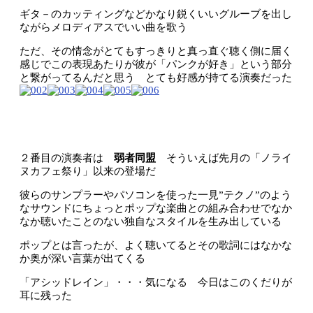
ギタ－のカッティングなどかなり鋭くいいグルーブを出し
ながらメロディアスでいい曲を歌う
ただ、その情念がとてもすっきりと真っ直ぐ聴く側に届く
感じでこの表現あたりが彼が「パンクが好き」という部分
と繋がってるんだと思う とても好感が持てる演奏だった
２番目の演奏者は
弱者同盟
そういえば先月の「ノライ
ヌカフェ祭り」以来の登場だ
彼らのサンプラーやパソコンを使った一見”テクノ”のよう
なサウンドにちょっとポップな楽曲との組み合わせでなか
なか聴いたことのない独自なスタイルを生み出している
ポップとは言ったが、よく聴いてるとその歌詞にはなかな
か奥が深い言葉が出てくる
「アシッドレイン」・・・気になる 今日はこのくだりが
耳に残った