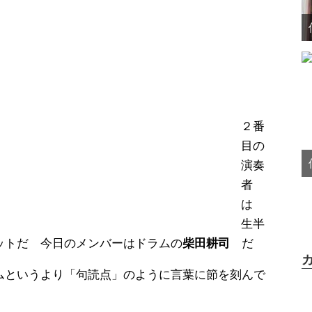
２番
目の
演奏
者
は
生半
ットだ 今日のメンバーはドラムの
柴田耕司
だ
ムというより「句読点」のように言葉に節を刻んで