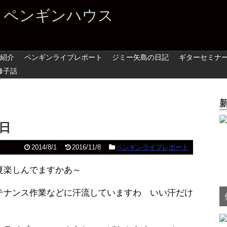
 ペンギンハウス
紹介
ペンギンライブレポート
ジミー矢島の日記
ギターセミナ
修子話
日
2014/8/1
2016/11/8
ペンギンライブレポート
夏楽しんでますかあ～
テナンス作業などに汗流していますわ いい汗だけ