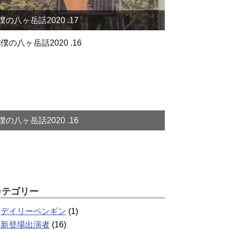
僕の八ヶ岳話2020 .17
僕の八ヶ岳話2020 .16
カテゴリー
デイリーペンギン
(1)
新登場出演者
(16)