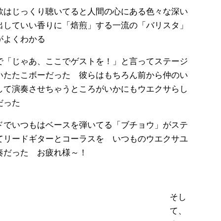
歌はじっくり聴いてると人間の心にある色々な深い
出していい香りに「焙煎」する一流の「バリスタ」
がよくわかる
で「じゃあ、ここでゲストを！」と言ってステージ
いたたこボーだった 彼らはもちろん前から仲のい
して演奏させちゃうところがいかにもウエクサらし
だった
ドでいつもはベースを弾いてる「ブチョウ」がステ
てリードギターとコーラスを いつものウエクサユ
奏だった お疲れ様～！
そし
て、