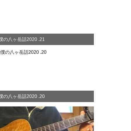
僕の八ヶ岳話2020 .21
僕の八ヶ岳話2020 .20