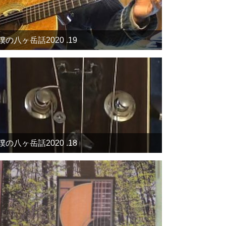
僕の八ヶ岳話2020 .19
僕の八ヶ岳話2020 .18