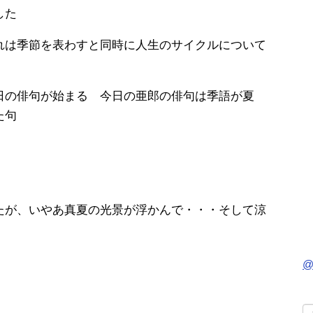
した
れは季節を表わすと同時に人生のサイクルについて
日の俳句が始まる 今日の亜郎の俳句は季語が夏
た句
」
たが、いやあ真夏の光景が浮かんで・・・そして涼
@