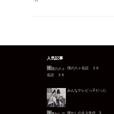
人気記事
僕の八ヶ岳話 ３６
みんなテレビっ子だっ
懐かしの６０年代 3