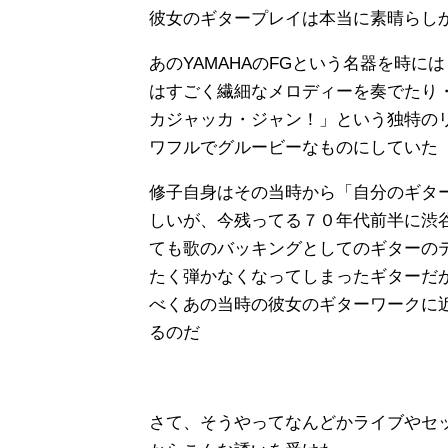
彼女のギタープレイは本当
に素晴らし
あのYAMAHAのFGという名器を時
はすごく繊細なメロディーを奏でたり
カジャッカ・ジャン！」という独特の
ワフルでグルービーなものにしていた
修子自身はその当時から「自分のギタ
しいが、今残ってる７０年代前半に渋
ても歌のバッキングとしてのギターの
たく弾かなくなってしまったギターだ
べくあの当時の彼女のギター
ワークに
るのだ
さて、そうやってなんどかライブやセ