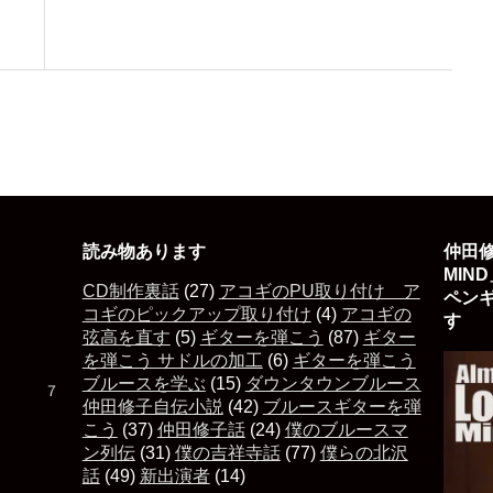
読み物あります
仲田修
MIN
CD制作裏話
(27)
アコギのPU取り付け ア
ペン
コギのピックアップ取り付け
(4)
アコギの
す 
弦高を直す
(5)
ギターを弾こう
(87)
ギター
を弾こう サドルの加工
(6)
ギターを弾こう
ブルースを学ぶ
(15)
ダウンタウンブルース
た ７
仲田修子自伝小説
(42)
ブルースギターを弾
こう
(37)
仲田修子話
(24)
僕のブルースマ
ン列伝
(31)
僕の吉祥寺話
(77)
僕らの北沢
話
(49)
新出演者
(14)