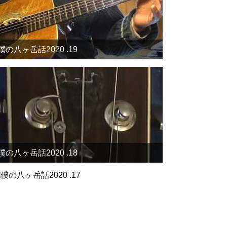
僕の八ヶ岳話2020 .19
僕の八ヶ岳話2020 .18