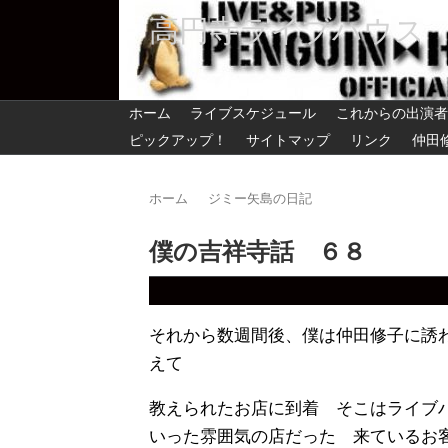
高円寺ライブハウス
ホーム
ライブスケジュール
これからの出演者
ピックアップ！
サイトマップ
リンク
仲田
ホーム
ジミー矢島の日記
僕の吉祥寺話 ６８
それから数週間後、僕は仲田修子に誘
え
て
教えられたお店に到着 そこはライブ
いった雰囲気の店だった 来ているお