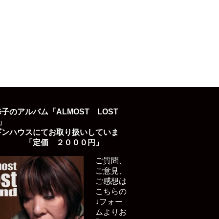
子のアルバム「ALMOST LOST
D」
ギンハウスにてお取り扱いしていま
「定価 ２０００円」
ご質問、
ご意見、
ご感想は
こちらの
↓フォー
ムよりお