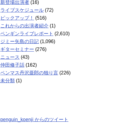
新登場出演者
(16)
ライブスケジュール
(72)
ピックアップ！
(516)
これからの出演者紹介
(1)
ペンギンライブレポート
(2,610)
ジミー矢島の日記
(1,096)
ギターセミナー
(276)
ニュース
(43)
仲田修子話
(162)
ペンマス丹沢亜郎の独り言
(226)
未分類
(1)
penguin_koenji からのツイート