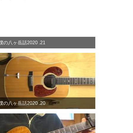
僕の八ヶ岳話2020 .21
僕の八ヶ岳話2020 .20