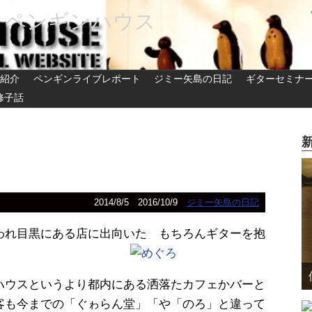
 ペンギンハウス
紹介
ペンギンライブレポート
ジミー矢島の日記
ギターセミナ
修子話
2014/8/5
2016/10/9
ジミー矢島の日記
われ目黒にある店に出向いた もちろんギターを抱
ハウスというより都内にある洒落たカフェかバーと
客も今までの「ぐゎらん堂」「や「のろ」と違って