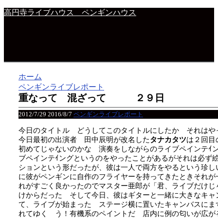
高円寺ライブハウス ペンギンハウス
ホーム
ペンギンライブレポート
重なって 混ざって ２９日
2012/7/29
2016/8/7
ペンギンライブレポート
今日のタイトル どうしてこのタイトルにしたか それはや
今日最初の出演者 田中辰明が改名した
タナカタツ
は２回目
初めてじゃないのかな 演奏をしながらのライブペインテｲ
ブペインテｲングというのをやったことがあるがそれは必ず
ションという形だったが、彼は一人で両方をやるという珍し
に彼がペンギンに自作のフライヤーを持ってきたときそれが
れがすごく良かったのでマスター亜郎が「君、ライブだけじ
けからだった そして今日、彼はギターと一緒に大きなキャ
て、ライブが始まった ステージ横に置いたキャンバスにま
れてゆく う！有機系のペイントだ 店内に例の匂いが広が