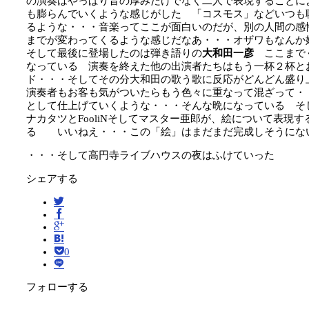
の演奏はやっぱり音の厚みだけでなく二人で表現することに
も膨らんでいくような感じがした 「コスモス」などいつも
るような・・・音
楽ってここが面白いのだが、別の人間の感
までが変わってくるような感じだなあ・・・オザワもなんか
そして最後に登場したのは弾き語りの
大和田一彦
ここまでく
なっている 演奏を終えた他の出演者たちはもう一杯２杯
と
ド・・・そしてその分大和田の歌う歌に反応がどんどん盛り
演奏者もお客も気がついたらもう色々に重なって混ざって・
として仕上げていくような・・・そんな晩になっている そ
ナカタツとFooliNそしてマスター亜郎が、絵について表現
る いいねえ・・・この「絵」はまだまだ完成しそうにな
・・・そして高円寺ライブハウスの夜はふけていった
シェアする
0
フォローする