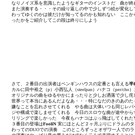
なりノイズ系を意識したようなギターのインストだ 曲が終
また演奏する・・・その繰り返しの中で少しずつ絵が変化し
わってゆくのかは彼だけが知ってるのかも知れない ここか
ったかをご紹介してこの段は終りにしよう
さて、２番目の出演者はペンギンハウスの定番とも言える
半
カルに田中裕之（p）小西弘人（steelpan）ハナコ（per/c
オリジナルの曲をゆるやかにまったりと少しお洒落で少し侘し
世界って本当にあるんだよなあ・・・特になだのきのあのた
嫌なことを忘れさせてくれる やる曲は大体いつも同じレパ
ジや構成で楽しませてくれる 今日のスロウな曲が途中から
リリングで楽しかった 今夜もハナコはぶっ飛ばしてくれたYe
３番目の登場は
FooliN
実にほとんど２ヶ月ぶりにドラムのタ
わってのDUOでの演奏 このところずっとオザワ一人でのライ