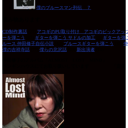
僕のブルースマン列伝 ７
読み物あります
CD制作裏話
(27)
アコギのPU取り付け アコギのピックアッ
ーを弾こう
(87)
ギターを弾こう サドルの加工
(6)
ギターを弾
ルース 仲田修子自伝小説
(42)
ブルースギターを弾こう
(37)
仲
僕の吉祥寺話
(77)
僕らの北沢話
(49)
新出演者
(14)
仲田修子のアルバム「ALMOST LOST MIND」
ペンギンハウスにてお取り扱いしています 「定価 