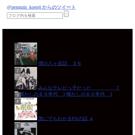
@penguin_koenji からのツイート
人気記事
僕の八ヶ岳話 ３６
みんなテレビっ子だった ７
懐かしの６０年代 3
誰にでもわかるPAの話 ,4