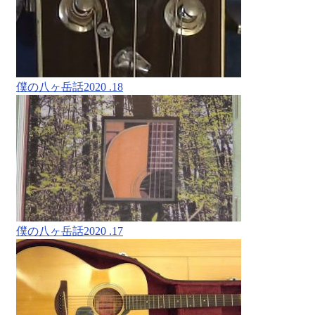
僕の八ヶ岳話2020 .18
僕の八ヶ岳話2020 .17