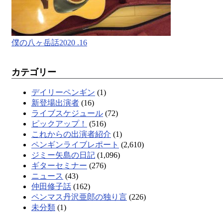
僕の八ヶ岳話2020 .16
カテゴリー
デイリーペンギン
(1)
新登場出演者
(16)
ライブスケジュール
(72)
ピックアップ！
(516)
これからの出演者紹介
(1)
ペンギンライブレポート
(2,610)
ジミー矢島の日記
(1,096)
ギターセミナー
(276)
ニュース
(43)
仲田修子話
(162)
ペンマス丹沢亜郎の独り言
(226)
未分類
(1)